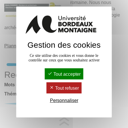
romaine. Nous nous
interrogerons ici sur la
chronologie, la typologie
et les contextes
archéologiques de ces découvertes.
Gestion des cookies
Planning des séminaires Ausonius
Ce site utilise des cookies et vous donne le
contrôle sur ceux que vous souhaitez activer
Rechercher
Tout accepter
Mots clés :
Tout refuser
Thématiques
Personnaliser
OK