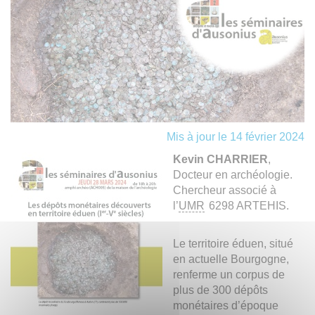
Mis à jour le 14 février 2024
Kevin CHARRIER
,
Docteur en archéologie.
Chercheur associé à
l’
UMR
6298 ARTEHIS.
Le territoire éduen, situé
en actuelle Bourgogne,
renferme un corpus de
plus de 300 dépôts
monétaires d’époque