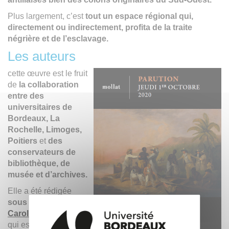
Plus largement, c’est
tout un espace régional qui,
directement ou indirectement, profita de la traite
négrière et de l’esclavage.
Les auteurs
cette œuvre est le fruit
de
la collaboration
entre des
universitaires de
Bordeaux, La
Rochelle, Limoges,
Poitiers
et
des
conservateurs de
bibliothèque, de
musée et d’archives.
Elle a été rédigée
sous la direction de
Caroline Le Mao
qui est maîtresse de