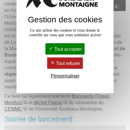
conférences habilitée
en histoire moderne à
l’Université Bordeaux
Gestion des cookies
Télécharger le dossier de presse
Montaigne. À la
croisée de sa thèse
Ce site utilise des cookies et vous donne le
contrôle sur ceux que vous souhaitez activer
sur le parlement de Bordeaux et ses magistrats au temps
de Louis XIV et de son habilitation sur les fournisseurs de
la Marine de guerre, elle s’intéresse à
l’histoire du port de
Tout accepter
Bordeaux
et dirige le projet Région NAOM (La Nouvelle-
Aquitaine et les Outre-Mers) dans le cadre duquel elle
Tout refuser
coordonne des recherches sur
les liens de cet espace
régional avec la traite négrière et l’esclavage.
Elle est
Personnaliser
aussi l’auteure d’une synthèse sur
Les villes portuaires
maritimes dans la France moderne.
Ce livre fait également intervenir
Marguerite Figeac-
Monthus
et
Michel Figeac
du laboratoire du
CEMMC
de l'Université Bordeaux Montaigne.
Soirée de lancement :