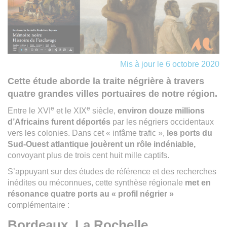
Mis à jour le 6 octobre 2020
Cette étude aborde la traite négrière à travers
quatre grandes villes portuaires de notre région.
e
e
Entre le XVI
et le XIX
siècle,
environ douze millions
d’Africains furent déportés
par les négriers occidentaux
vers les colonies. Dans cet « infâme trafic »,
les ports du
Sud-Ouest atlantique jouèrent un rôle indéniable,
convoyant plus de trois cent huit mille captifs.
S’appuyant sur des études de référence et des recherches
inédites ou méconnues, cette synthèse régionale
met en
résonance quatre ports au « profil négrier »
complémentaire :
Bordeaux, La Rochelle,