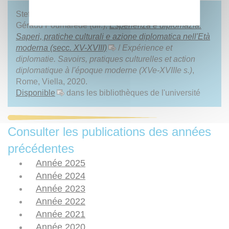
Stefano Andretta, Lucien Bély, Alexander Koller et
Géraud Poumarède (dir.),
Esperienza e diplomazia.
Saperi, pratiche culturali e azione diplomatica nell'Età
moderna (secc. XV-XVIII)
/
Expérience et
diplomatie. Savoirs, pratiques culturelles et action
diplomatique à l'époque moderne (XVe-XVIIIe s.)
,
Rome, Viella, 2020.
Disponible
dans les bibliothèques de l'université
Consulter les publications des années
précédentes
Année 2025
Année 2024
Année 2023
Année 2022
Année 2021
Année 2020