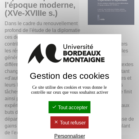
l'époque moderne,
(XVe-XVIIIe s.)
Dans le cadre du renouvellement
profond de l'étude de la diplomatie
ces dernières années, ce volume propose des
contributions dans lesquelles l'attention est tournée vers
les résultats personnels et les réflexions institutionnelles
générées par un composite personnel possédant
différentes compétences qui se croisent avec les contextes
changeants de mission. Il s'agit souvent de sujets portant
Gestion des cookies
«d'autres» statuts conceptuels qui, avec leurs pratiques et
leurs langages, encadrent de manière significative les
Ce site utilise des cookies et vous donne le
tâches de négociation traditionnelle. La connaissance finit
contrôle sur ceux que vous souhaitez activer
ainsi par apparaître comme le greffon fertile d'une
expérimentation qui n'est qu'apparemment étrangère aux
Tout accepter
buts diplomatiques et à la connaissance originelle du
départ ou, au contraire, l'expérience devient la prémisse de
Tout refuser
gains intellectuels significatifs et d'ajustements découlant
de l'expérience d'une mission diplomatique.
Personnaliser