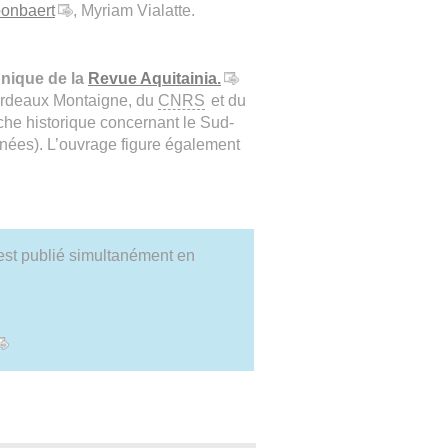
oonbaert
, Myriam Vialatte.
hnique de la
Revue Aquitainia.
 Bordeaux Montaigne, du
CNRS
et du
rche historique concernant le Sud-
énées). L’ouvrage figure également
st publié simultanément en