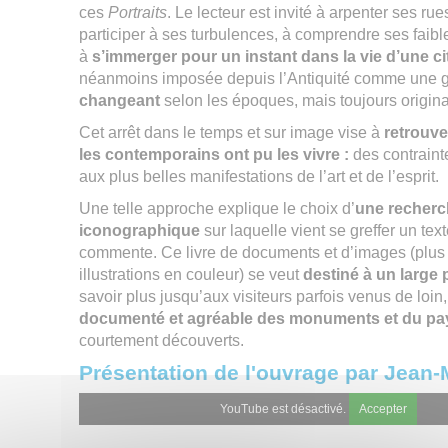
ces
Portraits
. Le lecteur est invité à arpenter ses r
participer à ses turbulences, à comprendre ses faibl
à
s’immerger pour un instant dans la vie d’une ci
néanmoins imposée depuis l’Antiquité comme une g
changeant
selon les époques, mais toujours origina
Cet arrêt dans le temps et sur image vise à
retrouver
les contemporains ont pu les vivre :
des contrainte
aux plus belles manifestations de l’art et de l’esprit.
Une telle approche explique le choix d’
une recherc
iconographique
sur laquelle vient se greffer un texte
commente. Ce livre de documents et d’images (plus 
illustrations en couleur) se veut
destiné à un large 
savoir plus jusqu’aux visiteurs parfois venus de loi
documenté et agréable des monuments et du pa
courtement découverts.
Présentation de l'ouvrage par Jean
YouTube est désactivé.
Accepter