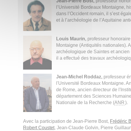
Jean-Pierre Bost,
professeur honora
l’Université Bordeaux Montaigne, his
dans l’Occident romain, il s’est égal
et à l’archéologie de l’Aquitaine ant
Louis Maurin,
professeur honoraire
Montaigne (Antiquités nationales).
archéologique de Saintes et ancien
il a effectué des travaux archéologi
Jean-Michel Roddaz,
professeur ém
l'Université Bordeaux Montaigne. A
de Rome, ancien directeur de l'Insti
département des Sciences Humaine
Nationale de la Recherche (
ANR
).
Avec la participation de Jean-Pierre Bost,
Frédéric 
Robert Coustet
, Jean-Claude Golvin, Pierre Guillau