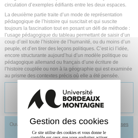
circulation d’exemples édifiants entre les deux espaces.
La deuxième partie traite d’un mode de représentation
pédagogique de l’histoire qui suscitait et qui suscite
toujours la fascination tout en posant un défi de méthode :
l’usage pédagogique du tableau permettant de saisir d’un
coup d’œil toute l’histoire de l’humanité, ou du moins d’un
peuple, et d’en tirer des leçons politiques. C’est ici l’idée,
encore structurante aujourd’hui d’un modèle politique ou
pédagogique allemand ou français d’une écriture de
l’histoire couplée ou non à la géographie qui est examinée
au prisme des contextes précis où elle a été pensée.
Pauline Pujo
451 pages
24€
Gestion des cookies
Ouvrage disponible en librairie, sur le site des
Presses
Universitaires de Bordeaux
et dans
les
Ce site utilise des cookies et vous donne le
contrôle sur ceux que vous souhaitez activer
bibliothèques de l'université