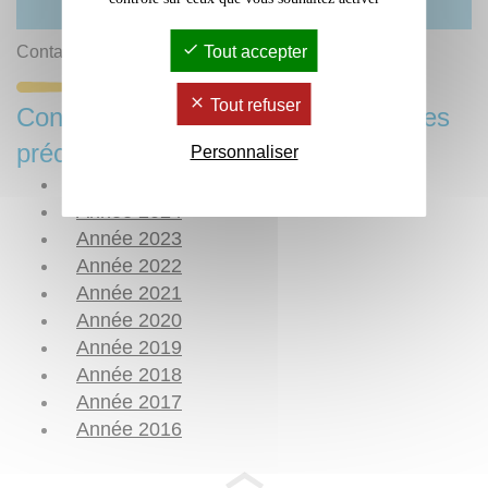
Tout accepter
Contact :
Presses Universitaires de Bordeaux
Tout refuser
Consulter les publications des années
précédentes
Personnaliser
Année 2025
Année 2024
Année 2023
Année 2022
Année 2021
Année 2020
Année 2019
Année 2018
Année 2017
Année 2016