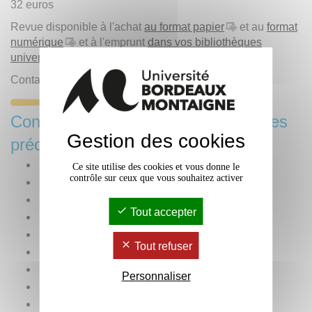
32 euros
Revue disponible à l'achat
au format papier
et au
format
numérique
et à l'emprunt
dans vos bibliothèques
universitaires
.
Contact :
Presses Universitaires de Bordeaux
Consulter les publications des années
Gestion des cookies
précédentes
Année 2025
Ce site utilise des cookies et vous donne le
contrôle sur ceux que vous souhaitez activer
Année 2024
Année 2023
Tout accepter
Année 2022
Année 2021
Tout refuser
Année 2020
Année 2019
Personnaliser
Année 2018
Année 2017