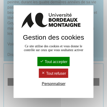
peintre, durant les quatre dernières années de sa vie
passées à Bordeaux qui accueillait à l’époque
beaucoup de réfugiés espagnols « afrancesados » et
libéraux, en opposition avec le régime en vigueur.
Goya, devient alors chroniqueur, reporter de la ville
mais sa vision porte bien au-delà, il n’en oublie pas
les désastres de la Guerre, la cruauté extrême.
Gestion des cookies
Voir le
site des Editions Cairn
Ce site utilise des cookies et vous donne le
contrôle sur ceux que vous souhaitez activer
Disponible dans les
bibliothèques de l'université
Tout accepter
Rencontre virtuelle avec Maria Santos-Sainz
Tout refuser
Le samedi 21 novembre :
YouTube est désactivé.
Accepter
Personnaliser