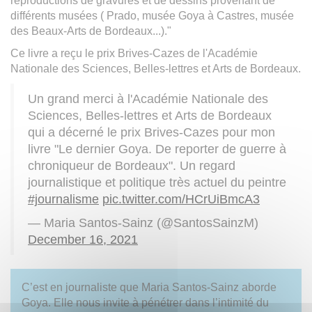
reproductions de gravures et de dessins provenant de
différents musées ( Prado, musée Goya à Castres, musée
des Beaux-Arts de Bordeaux...)."
Ce livre a reçu le prix Brives-Cazes de l'Académie
Nationale des Sciences, Belles-lettres et Arts de Bordeaux.
Un grand merci à l'Académie Nationale des
Sciences, Belles-lettres et Arts de Bordeaux
qui a décerné le prix Brives-Cazes pour mon
livre "Le dernier Goya. De reporter de guerre à
chroniqueur de Bordeaux". Un regard
journalistique et politique très actuel du peintre
#journalisme
pic.twitter.com/HCrUiBmcA3
— Maria Santos-Sainz (@SantosSainzM)
December 16, 2021
C’est en journaliste que Maria Santos-Sainz aborde
Goya. Elle nous invite à pénétrer dans l’intimité du