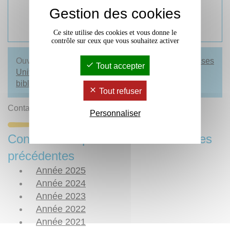
Gestion des cookies
298 pages
25 euros
Ce site utilise des cookies et vous donne le
contrôle sur ceux que vous souhaitez activer
Ouvrage disponible en librairie, sur le site des
Presses
Tout accepter
Universitaires de Bordeaux
et dans
les
bibliothèques de l'université
Tout refuser
Contact :
Presses Universitaires de Bordeaux
Personnaliser
Consulter les publications des années
précédentes
Année 2025
Année 2024
Année 2023
Année 2022
Année 2021