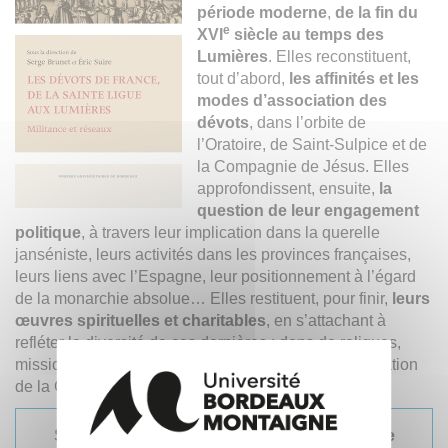
période moderne
,
de la fin du
e
XVI
siècle au temps des
Lumières
. Elles reconstituent,
tout d’abord,
les affinités et les
modes d’association des
dévots
, dans l’orbite de
l’Oratoire, de Saint-Sulpice et de
la Compagnie de Jésus. Elles
approfondissent, ensuite,
la
question de leur engagement
politique
, à travers leur implication dans la querelle
janséniste, leurs activités dans les provinces françaises,
leurs liens avec l’Espagne, leur positionnement à l’égard
de la monarchie absolue… Elles restituent, pour finir,
leurs
œuvres spirituelles et charitables
, en s’attachant à
refléter la diversité de ces dernières : dons de reliques,
missions rurales, assistance aux pauvres, évangélisation
de la Chine.
Sous la direction de
Serge Brunet
et
Éric Suire