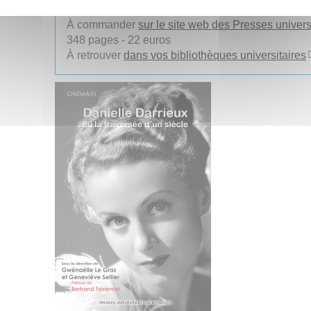
À commander
sur le site web des Presses univer
348 pages - 22 euros
À retrouver
dans vos bibliothèques universitaires