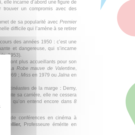
, elle incarne d’abord une figure de
 par trouver un compromis avec des
ommet de sa popularité avec
Premier
le difficile qui l’amène à se retirer
 cours des années 1950 : c’est une
nante et dangereuse, qui s’incarne
ls, 1953).
on seront plus accueillants pour son
es (
La Robe mauve de Valentine
,
 en 1969 ;
Miss
en 1979 ou
Jalna
en
 des cinéastes de la marge : Demy,
t toute sa carrière, elle ne cessera
oprano qu’on entend encore dans
8
z
esse de conférences en cinéma à
e Sellier,
Professeure émérite en