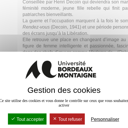
Conseillée par Henri Decoin qui deviendra son mari
féminité moderne, jeune fille rebelle qui finit
patriarches bienveillants.
La guerre et l’occupation marquent à la fois le s
Rendez-vous
(Decoin, 1941) et une période personnel
des écrans jusqu’à la Libération.
Elle retrouve une place en changeant d’image au
figure de femme intelligente et passionnée, fasci
dans des chefs-d’œuvre comme
Madame de...
(Ophu
À partir des années 1960, le théâtre et la télévisi
talent et elle enchaîne les succès sur les planch
Sagan, 1963) et sur le petit écran (le même Sagan
1994).
À partir des années 1970, elle brille encore chez
Gestion des cookies
Vecchiali, Delouche, Téchiné, Fontaine... Et pendan
d’enregistrer des chansons, avec une voix de s
Ce site utilise des cookies et vous donne le contrôle sur ceux que vous souhaite
femmes
(Ozon, 2002).
activer
Sous la direction de
Gwénaëlle Le Gras,
Maîtr
l'Université Bordeaux Montaigne et de
Genevièv
Tout accepter
Tout refuser
Personnaliser
cinéma à l'Université Bordeaux Montaigne.