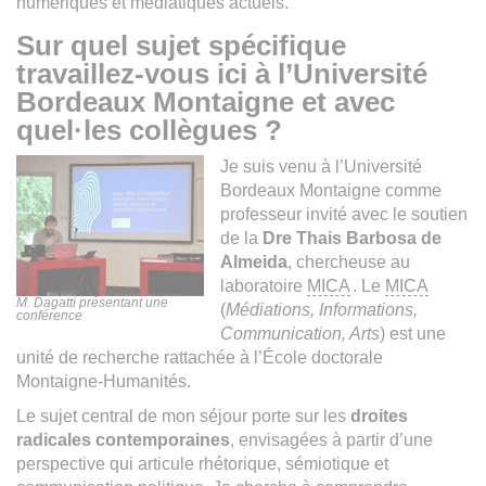
numériques et médiatiques actuels.
Sur quel sujet spécifique
travaillez-vous ici à l’Université
Bordeaux Montaigne et avec
quel·les collègues ?
Je suis venu à l’Université
Bordeaux Montaigne comme
professeur invité avec le soutien
de la
Dre Thais Barbosa de
Almeida
, chercheuse au
laboratoire
MICA
. Le
MICA
M. Dagatti présentant une
(
Médiations, Informations,
conférence
Communication, Arts
) est une
unité de recherche rattachée à l’École doctorale
Montaigne-Humanités.
Le sujet central de mon séjour porte sur les
droites
radicales contemporaines
, envisagées à partir d’une
perspective qui articule rhétorique, sémiotique et