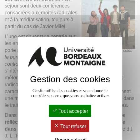
séjour sont deux conférences
consacrées aux droites radicales
et à la médiatisation, toujours à
partir du cas de Javier Milei.
L’une est davantage centrée sur
les enjeux communicationnels et
porte sur
l’image présidentielle,
M. Dagatti (à droite) aux côtés
d'étudiant.e.s
le portrait officiel et les agendas
contre-publics
. L’autre
s’intéresse plus spécifiquement aux dimensions
Gestion des cookies
rhétoriques et discursives des leaderships des droites
radicales contemporaines, notamment à certaines
Ce site utilise des cookies et vous donne le
caractéristiques de leur style oratoire. J’anime également
contrôle sur ceux que vous souhaitez activer
une masterclass consacrée à la place du journalisme dans
le traitement médiatique de ces phénomènes politiques.
Tout accepter
Dans l’ensemble de ces interventions,
il m’importe de
réfléchir à ce que signifie aujourd’hui la démocratie
Tout refuser
dans un contexte de « post-broadcasting
» (comme dit
J. L . Fernández)
ou de « médiatisation profonde »
Personnaliser