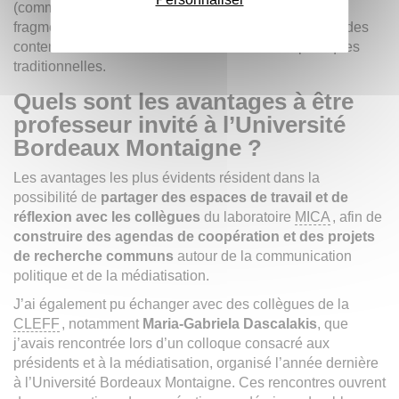
(comme dit A. Hepp et N. Couldry), marqué par la
fragmentation des publics, la circulation permanente des
contenus et la transformation des médiations politiques
traditionnelles.
Quels sont les avantages à être
professeur invité à l’Université
Bordeaux Montaigne ?
Les avantages les plus évidents résident dans la
possibilité de
partager des espaces de travail et de
réflexion avec les collègues
du laboratoire
MICA
, afin de
construire des agendas de coopération et des projets
de recherche communs
autour de la communication
politique et de la médiatisation.
J’ai également pu échanger avec des collègues de la
CLEFF
, notamment
Maria-Gabriela Dascalakis
, que
j’avais rencontrée lors d’un colloque consacré aux
présidents et à la médiatisation, organisé l’année dernière
à l’Université Bordeaux Montaigne. Ces rencontres ouvrent