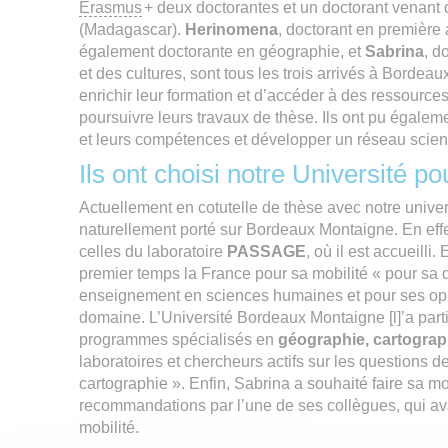
Erasmus
+ deux doctorantes et un doctorant venant
(Madagascar).
Herinomena
, doctorant en premièr
également doctorante en géographie, et
Sabrina
, d
et des cultures, sont tous les trois arrivés à Borde
enrichir leur formation et d’accéder à des ressource
poursuivre leurs travaux de thèse. Ils ont pu égale
et leurs compétences et développer un réseau scienti
Ils ont choisi notre Université po
Actuellement en cotutelle de thèse avec notre univer
naturellement porté sur Bordeaux Montaigne. En effe
celles du laboratoire
PASSAGE
, où il est accueilli
premier temps la France pour sa mobilité « pour sa 
enseignement en sciences humaines et pour ses opp
domaine. L’Université Bordeaux Montaigne [l]’a parti
programmes spécialisés en
géographie, cartograp
laboratoires et chercheurs actifs sur les questions d
cartographie ». Enfin, Sabrina a souhaité faire sa 
recommandations par l’une de ses collègues, qui av
mobilité.