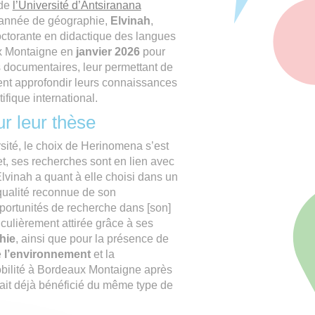
 de
l’Université d’Antsiranana
e année de géographie,
Elvinah
,
octorante en didactique des langues
aux Montaigne en
janvier 2026
pour
s documentaires, leur permettant de
ment approfondir leurs connaissances
fique international.
ur leur thèse
sité, le choix de Herinomena s’est
t, ses recherches sont en lien avec
. Elvinah a quant à elle choisi dans un
qualité reconnue de son
ortunités de recherche dans [son]
culièrement attirée grâce à ses
hie
, ainsi que pour la présence de
e
l’environnement
et la
mobilité à Bordeaux Montaigne après
ait déjà bénéficié du même type de