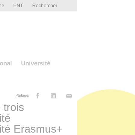
he
ENT
Rechercher
ional
Université
Partager
trois
ité
lité Erasmus+