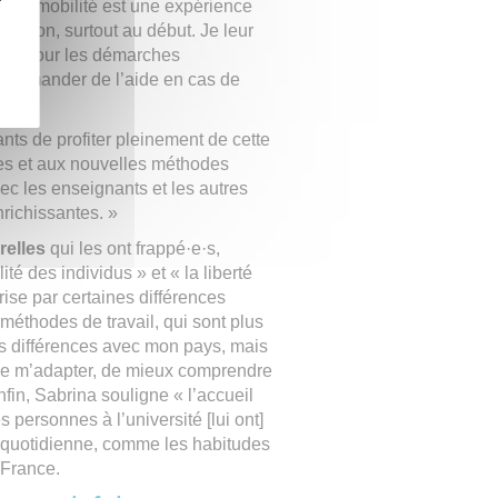
. Une mobilité est une expérience
tation, surtout au début. Je leur
ent pour les démarches
 à demander de l’aide en cas de
ants de profiter pleinement de cette
res et aux nouvelles méthodes
ec les enseignants et les autres
nrichissantes. »
relles
qui les ont frappé·e·s,
té des individus » et « la liberté
rise par certaines différences
méthodes de travail, qui sont plus
des différences avec mon pays, mais
s de m’adapter, de mieux comprendre
nfin, Sabrina souligne « l’accueil
 personnes à l’université [lui ont]
vie quotidienne, comme les habitudes
 France.