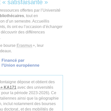
 « satisfaisante »
 ressources offertes par l’Université
bliothécaires
, tout en
on d’un semestre. Accueillis
ts, ils ont eu l’occasion d’échanger
 découvrir des différences
.
une bourse
Erasmus
+, leur
ordeaux.
Montaigne dépose et obtient des
s+ KA171
avec des universités
t pour la période 2023-2026). Ce
italiennes ainsi que la géographie
on, inclut notamment des bourses
eau
doctorat
, et des mobilités de