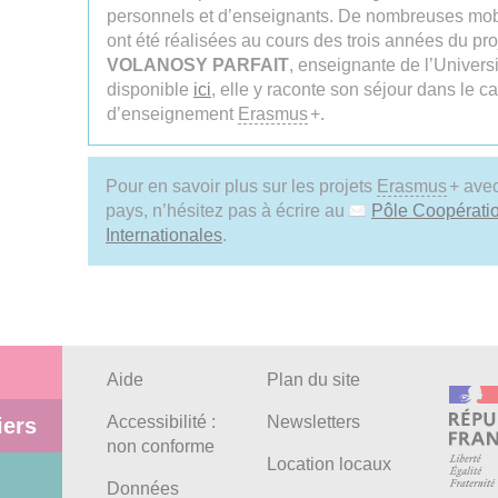
personnels et d’enseignants. De nombreuses mobi
ont été réalisées au cours des trois années du pr
VOLANOSY PARFAIT
, enseignante de l’Universi
disponible
ici
, elle y raconte son séjour dans le c
d’enseignement
Erasmus
+.
Pour en savoir plus sur les projets
Erasmus
+ ave
pays, n’hésitez pas à écrire au
Pôle Coopératio
Internationales
.
Aide
Plan du site
Accessibilité :
Newsletters
iers
non conforme
Location locaux
Données