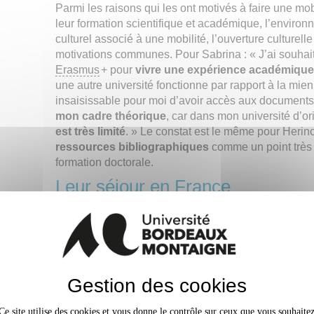
Parmi les raisons qui les ont motivés à faire une mob
leur formation scientifique et académique, l’environ
culturel associé à une mobilité, l’ouverture culturel
motivations communes. Pour Sabrina : « J’ai souhai
Erasmus
+ pour
vivre une expérience académique 
une autre université fonctionne par rapport à la mien
insaisissable pour moi d’avoir accès aux document
mon cadre théorique
, car dans mon université d’or
est très limité
. » Le constat est le même pour Heri
ressources bibliographiques
comme un point très p
formation doctorale.
Leur séjour en France
Toute mobilité à l’étranger comporte des imprévus et
les principales difficultés rencontrées, Elvinah men
environnement, les démarches administratives et 
quotidienne et estudiantine
dans une nouvelle vill
l’adaptation et du temps, ces difficultés sont surmo
Gestion des cookies
autonomie et en confiance. Pour aider à faire face 
mobilité, Elvinah conseille aux futurs étudiants inter
Ce site utilise des cookies et vous donne le contrôle sur ceux que vous souhaite