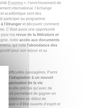
ilité
Erasmus
+, l’enrichissement de
nement international, l’échange
le et académique sont des
té participer au programme
à l’étranger
et découvrir comment
ne. C’était aussi une opportunité
s pour ma
revue de la littérature et
igine, notre
accès aux documents
nomena, qui note
l’abondance des
ositif pour son séjour et sa
 des difficultés passagères. Parmi
tionne
l’adaptation à un nouvel
l’organisation de la vie
e. Mais elle précise qu’avec de
ntables et permettent de gagner en
à ses problèmes en début de
nationaux « d’être ouverts d’esprit et
z