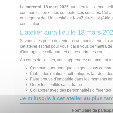
Le
mercredi 18 mars 2026
aura lieu le sixième atel
communication et des compétences sociales. Cet atel
enseignant de l'Université de KwaZulu-Natal (Afriqu
certification.
L'atelier aura lieu le 18 mars 2
Si vous êtes prêt à devenir un communicateur et à 
cet atelier est fait pour vous. car il vous permettra d
d'interagir, de collaborer et de résoudre les conflits.
Au cours de l'atelier, vous apprendrez notamment à 
Communiquer pour que les gens vous compre
Établir des relations authentiques (au-delà des
Faire preuve d'empathie dans les moments te
Gérer les conflits sans drame
Collaborer avec des personnalités différentes
Je m'inscris à cet atelier au plus ta
Formulaire de particip