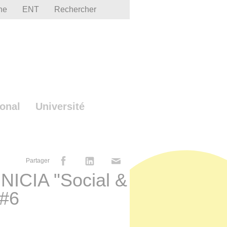
he
ENT
Rechercher
ional
Université
Partager
 UNICIA "Social &
 #6