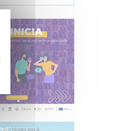
z
A
, n'hésitez pas à