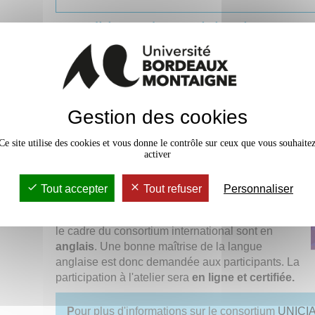
Conditions de participation
Les participants doivent remplir les
conditions suivantes :
Avoir entre 18 et 26 ans
Etre étudiant, étudiante ou en activité
Gestion des cookies
professionnelle
Etre domicilié·e en France, en Pologne, en
Ce site utilise des cookies et vous donne le contrôle sur ceux que vous souhaite
République tchèque, au Sénégal, au
activer
Nigéria ou bien en Afrique du Sud.
Modalités particulières
Tout accepter
Tout refuser
Personnaliser
Toutes les activités et interventions prévues dans
le cadre du consortium international sont en
anglais
. Une bonne maîtrise de la langue
anglaise est donc demandée aux participants. La
participation à l'atelier sera
en ligne et certifiée.
P
our plus d'informations sur le consortium
UNICI