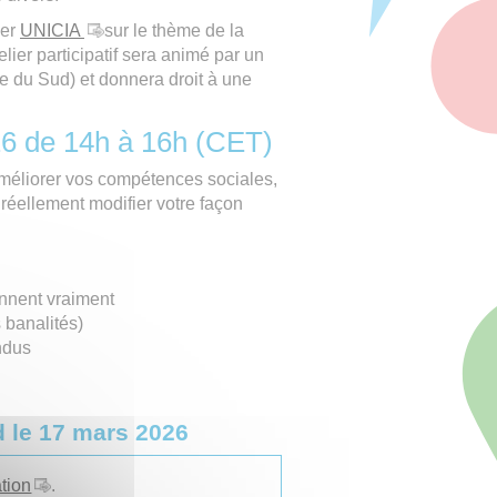
ier
UNICIA
sur le thème de la
ier participatif sera animé par un
e du Sud) et donnera droit à une
026 de 14h à 16h (CET)
améliorer vos compétences sociales,
e réellement modifier votre façon
:
nnent vraiment
 banalités)
ndus
rd le 17 mars 2026
ation
.