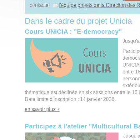
contacter
l'équipe projets de la Direction des 
Dans le cadre du projet Unicia
Cours UNICIA : "E-democracy"
Jusqu'
Particip
democra
UNICIA. 
entre 18
personn
extérieu
thématique est déclinée en six sessions entre le 15 j
Date limite d'inscription : 14 janvier 2026.
en savoir plus +
Participez à l'atelier "Multicultural
Jusqu'a