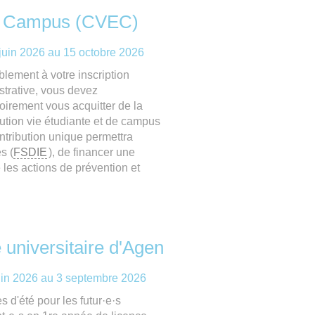
 de Campus (CVEC)
juin 2026
au
15 octobre 2026
blement à votre inscription
strative, vous devez
toirement vous acquitter de la
bution vie étudiante et de campus
ntribution unique permettra
s (
FSDIE
), de financer une
e les actions de prévention et
e universitaire d'Agen
uin 2026
au
3 septembre 2026
s d'été pour les futur·e·s