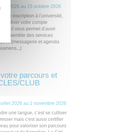
uillet 2026
au
15 octobre 2026
z
 votre inscription à l'université,
 à activer votre compte
ue : il vous permet d'avoir
à l'ensemble des services
ques (messagerie et agenda
examens...)
votre parcours et
on CLES/CLUB
juillet 2026
au
1 novembre 2026
re une langue, c’est se cultiver
resser mais c'est aussi certifier
veau pour valoriser son parcours