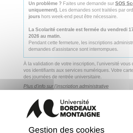
Un problème ?
Faites une demande sur
SOS Sco
uniquement).
Les demandes sont traitées par ord
jours
hors week-end peut être nécessaire.
La Scolarité centrale est fermée du vendredi 17 
2026 au matin.
Pendant cette fermeture, les inscriptions administ
demandes d'assistance sont interrompues.
À la validation de votre inscription, l'université vous 
vos identifiants aux services numériques. Votre carte
des journées de rentrée universitaire.
Plus d'info sur l'inscription administrative
Actualités de rentrée
Activez votre compte numérique
Gestion des cookies