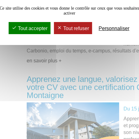
Du
1 j
Ce site utilise des cookies et vous donne le contrôle sur ceux que vous souhaite
activer
Suite à
pensez
Tout accepter
Tout refuser
Personnaliser
numériq
accès 
numéri
Carbonio, emploi du temps, e-campus, résultats d'
en savoir plus +
Apprenez une langue, valorisez 
votre CV avec une certificati
Montaigne
Du
15 
Apprend
et prog
son ni