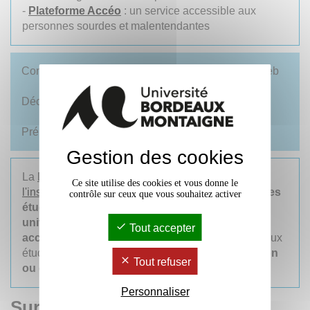
-
Plateforme Accéo
: un service accessible aux
personnes sourdes et malentendantes
Consultez la rubrique "
vous êtes lycéen
" du site web
Découvrez l'
offre de formation en licence et BUT
Préparez
votre inscription à l'université
Gestion des cookies
La
Direction de l'orientation, des stages et de
Ce site utilise des cookies et vous donne le
l'insertion professionnelle (DOSIP)
accompagne les
contrôle sur ceux que vous souhaitez activer
étudiant·es tout au long de leurs cursus
universitaires.
Son équipe fournie un
Tout accepter
accompagnement de proximité
et individualisé aux
étudiant·es dans leurs
démarches de réorientation
Tout refuser
ou d'orientation.
Personnaliser
Sur le même sujet