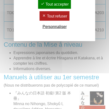
14h – 16h
Tout accepter
10h30 –
TD09
de Q à S
12h30
A203
A203
A203
Tout refuser
14h – 16h
10h30 –
Personnaliser
TD10
de T à Z
12h30
A210
A210
A210
14h – 16h
Contenu de la Mise à niveau
Expressions japonaises du quotidien.
Apprendre à lire et écrire Hiragana et Katakana, et à
compter les chiffres.
Informations diverses.
Manuels à utiliser au 1er semestre
(Nous ne distribuerons pas de polycopié de ce manuel)
『みんなの日本語 初級I 第2 版 本
冊』
Minna no Nihongo, Shokyû I,