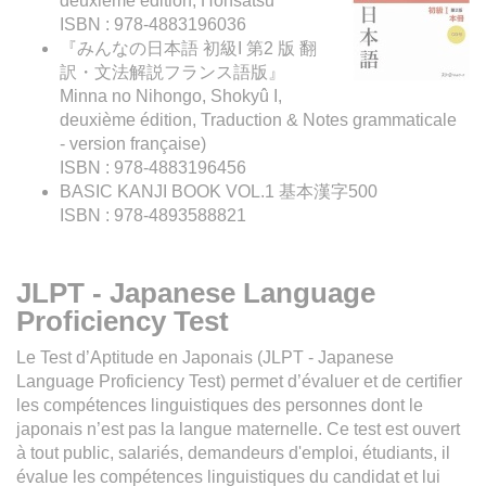
deuxième édition, Honsatsu
ISBN : 978-4883196036
『みんなの日本語 初級I 第2 版 翻
訳・文法解説フランス語版』
Minna no Nihongo, Shokyû I,
deuxième édition, Traduction & Notes grammaticale
- version française)
ISBN : 978-4883196456
BASIC KANJI BOOK VOL.1 基本漢字500
ISBN : 978-4893588821
JLPT - Japanese Language
Proficiency Test
Le Test d’Aptitude en Japonais (JLPT - Japanese
Language Proficiency Test) permet d’évaluer et de certifier
les compétences linguistiques des personnes dont le
japonais n’est pas la langue maternelle. Ce test est ouvert
à tout public, salariés, demandeurs d'emploi, étudiants, il
évalue les compétences linguistiques du candidat et lui