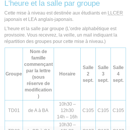
L'heure et la salle par groupe
Cette mise à niveau est destinée aux étudiants en
LLCER
japonais et LEA anglais-japonais.
L’heure et la salle par groupe (L’ordre alphabétique est
provisoire. Vous recevrez, la veille, un mail indiquant la
répartition des groupes pour cette mise à niveau.)
Nom de
famille
commençant
Salle
Salle
Salle
par la lettre
Groupe
Horaire
2
3
4
(sous
sept.
sept.
sept.
réserve de
modification
)
10h30 –
TD01
de A à BA
12h30
C105
C105
C105
14h – 16h
10h30 –