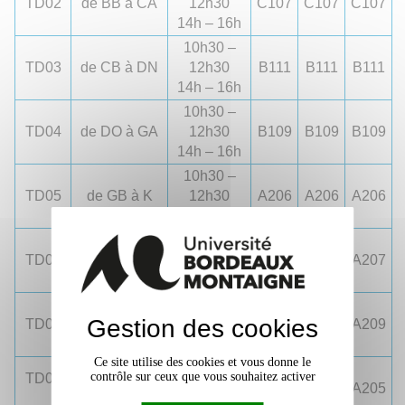
TD02
de BB à CA
12h30
C107
C107
C107
14h – 16h
10h30 –
TD03
de CB à DN
12h30
B111
B111
B111
14h – 16h
10h30 –
TD04
de DO à GA
12h30
B109
B109
B109
14h – 16h
10h30 –
TD05
de GB à K
12h30
A206
A206
A206
14h – 16h
10h30 –
TD06
de L
12h30
A207
A207
A207
14h – 16h
10h30 –
Gestion des cookies
TD07
de M
12h30
A209
A209
A209
14h – 16h
Ce site utilise des cookies et vous donne le
10h30 –
contrôle sur ceux que vous souhaitez activer
TD08
de N à P
12h30
A205
A205
A205