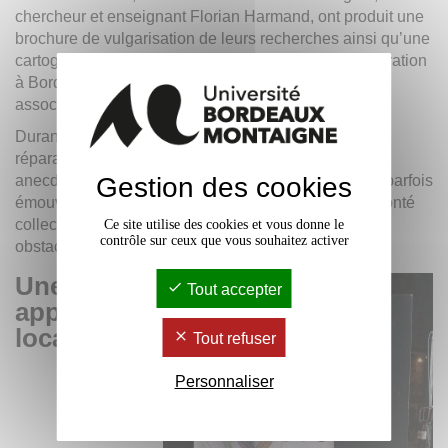
chercheur et enseignant Florian Harmand, ont produit une
brochure de vulgarisation de leurs recherches ainsi qu’une
cartographie (non exhaustive) des acteurs de la réparation
à Bordeaux : réparateur·ices, tiers-lieux, ateliers
associatifs, etc.
Durant l’événement, des retours d’expérience d’auto-
réparation ont été recueillis auprès du public. Des
Gestion des cookies
anecdotes variées, souvent intéressantes, drôles, et parfois
émouvantes, ont été partagées, témoignant de la volonté
collective de réparer les objets, tout en soulignant les
Ce site utilise des cookies et vous donne le
contrôle sur ceux que vous souhaitez activer
obstacles que l’industrie peut poser.
Une
Tout accepter
approche
locale et
Tout refuser
Personnaliser