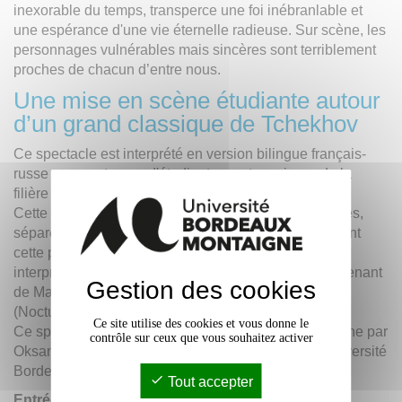
inexorable du temps, transperce une foi inébranlable et
une espérance d'une vie éternelle radieuse. Sur scène, les
personnages vulnérables mais sincères sont terriblement
proches de chacun d’entre nous.
Une mise en scène étudiante autour
d’un grand classique de Tchekhov
Ce spectacle est interprété en version bilingue français-
russe par une troupe d'étudiants amateurs issus de la
filière russe de l’Université Bordeaux Montaigne.
Cette pièce en quatre actes se déroule en deux parties,
séparée par un entracte musical de 15 minutes. Durant
cette pause musicale, le public appréciera des
interprétations au piano d'œuvres prestigieuses provenant
Gestion des cookies
de Maurice Ravel (Jeux d'eau) et de Frédéric Chopin
(Nocturne n°13).
Ce site utilise des cookies et vous donne le
Ce spectacle a été préparé, coordonné et mis en scène par
contrôle sur ceux que vous souhaitez activer
Oksana Astashchenko, enseignante de russe à l'Université
Bordeaux Montaigne.
Tout accepter
Entrée libre et gratuite, ouverte à toutes et tous.