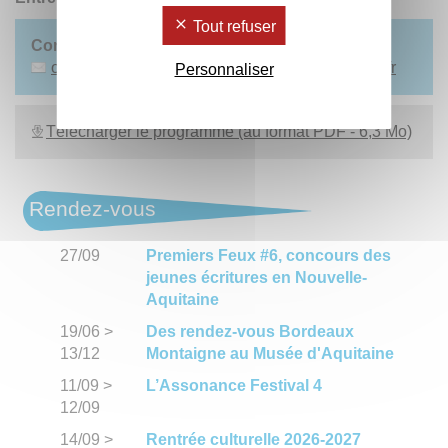
Tout refuser
Contact :
Oksana Astashchenko -
oksana.astashchenko
@
u-bordeaux-montaigne.fr
Personnaliser
Télécharger le programme (au format PDF - 6,3 Mo)
Rendez-vous
27/09
Premiers Feux #6, concours des
jeunes écritures en Nouvelle-
Aquitaine
19/06
>
Des rendez-vous Bordeaux
13/12
Montaigne au Musée d'Aquitaine
11/09
>
L’Assonance Festival 4
12/09
14/09
>
Rentrée culturelle 2026-2027