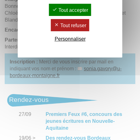
Bonnemaison, Raphaël Cano-Lopez, Mafalda Collet,
Tout accepter
Chloé Coulangeon, Netty Dupuis-Leyris, Lyall Fabre et
Blandine Giraudon-Rousselie.
Tout refuser
Encadrement du groupe
: Sonia Gavory.
Personnaliser
Partenaires
: Éditions L’Espace d’un instant, Sens
Interdits, Festival Écho de Lioubimovka.
Inscription :
Merci de vous inscrire par mail en
indiquant vos nom et prénom :
sonia.gavory
@
u-
bordeaux-montaigne.fr
Rendez-vous
27/09
Premiers Feux #6, concours des
jeunes écritures en Nouvelle-
Aquitaine
19/06
>
Des rendez-vous Bordeaux