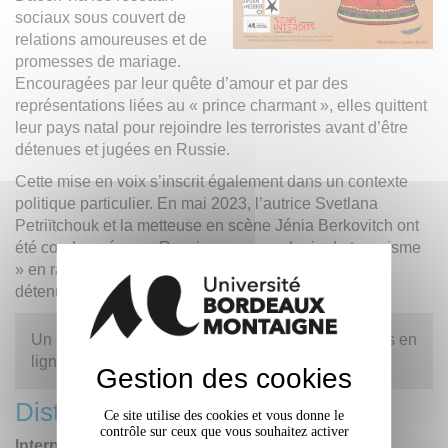
sociaux sous couvert de
relations amoureuses et de
promesses de mariage.
Encouragées par leur quête d’amour et par des
représentations liées au « prince charmant », elles quittent
leur pays natal pour rejoindre les terroristes avant d’être
détenues et jugées en Russie.
Cette mise en voix s’inscrit également dans un contexte
politique particulier. En mai 2023, l’autrice Svetlana
Petriïtchouk et la metteuse en scène Jénia Berkovitch ont
été condamnées en Russie pour « apologie du terrorisme
» en raison de cette pièce. Elles sont actuellement
détenues en colonie pénitentiaire.
Un site de soutien à Svetlana Petriïtchouk a été mis en
ligne :
https://freesveta.org/
Gestion des cookies
Distribution et partenaires
Ce site utilise des cookies et vous donne le
contrôle sur ceux que vous souhaitez activer
Interprètes
: Florine Arnut, Louise Bodin, Annouchka