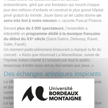
extraordinaire, géré par une fondation qui nourrit chaque
jour des millions d’enfants et construit le plus grand hôpital
privé gratuit du monde. Jouer dans un tel cadre donne
un
sens très fort à notre mission
», raconte Pascal Pistone.
Devant
plus de 2 000 spectateurs
, l’ensemble a
interprété un
programme dédié à la musique française
du début du XXᵉ siècle
(Saint-Saëns, Debussy, Ravel,
Satie, Fauré).
Un moment particulièrement émouvant a marqué la fin du
concert : « Alors que résonnait La Marseillaise, suivie de
l’hymne indien chanté à l’unisson par tout le public,
beaucoup d’entre nous ont eu les larmes aux yeux. »
Des échanges artistiques inspirants
Le MMO a également partagé la scène avec les étudiants
et danseuses de la Jain University lors d’un concert
commun, mêlant musique classique et danses
traditionnelles indiennes.
Le spectacle s’est conclu par une improvisation collective