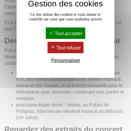
sous forme de SoundPainting, dirigée par le musicien
Gestion des cookies
Étienne Rolin : un moment de création spontanée et
interculturelle salué par le public.
Ce site utilise des cookies et vous donne le
contrôle sur ceux que vous souhaitez activer
Et si Pascal Pistone devait résumer cette aventure en un
mot ? :
« Indiscutablement :
humanisme
. »
Tout accepter
Des projets tournés vers l’avenir
Tout refuser
Fort de cette expérience internationale, le Montaigne
Modern Orchestra souhaite poursuivre ses explorations
Personnaliser
artistiques. Parmi les projets à venir :
des œuvres utilisant le traitement du son en temps
réel, des formes pluridisciplinaires mêlant musique,
danse et arts visuels, et un intérêt renouvelé pour le
mélodrame avec orchestre, combinant voix parlée et
musique.
prochaine étape rêvée : Venise, au Palais de
Polignac, haut lieu de mécénat musical au début du
XXᵉ siècle.
Regardez des extraits du concert