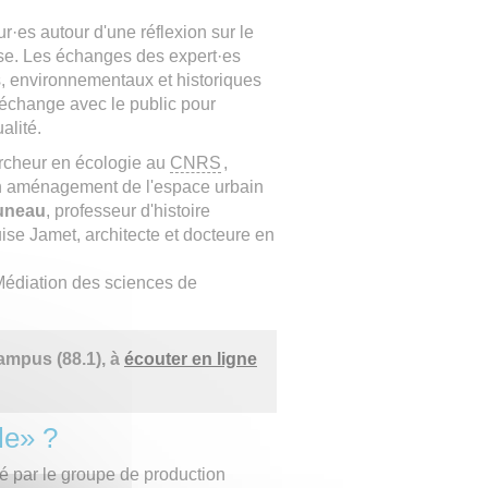
r·es autour d'une réflexion sur le
aise. Les échanges des expert·es
s, environnementaux et historiques
'échange avec le public pour
alité.
ercheur en écologie au
CNRS
,
n aménagement de l'espace urbain
uneau
, professeur d'histoire
se Jamet, architecte et docteure en
Médiation des sciences de
Campus (88.1), à
écouter en ligne
le» ?
é par le groupe de production