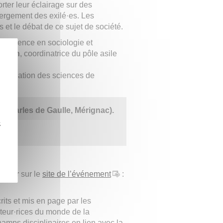
ter leur éclairage sur des
bergement des exilé·es. Les
s et le débat de ce sujet de société.
conférence en sociologie et
rasson
, coordinatrice du pôle asile
 Médiation des sciences de
e Charles de Gaulle, Mérignac).
z
anvier
sur le
site de l’événement
:
rits et mis en page par les
cteur·rices du monde de la
amps disciplinaires en lien avec la