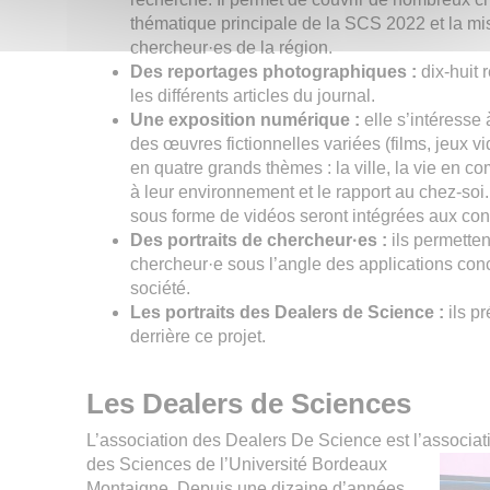
thématique principale de la SCS 2022 et la mis
chercheur·es de la région.
Des reportages photographiques :
dix-huit 
les différents articles du journal.
Une exposition numérique :
elle s’intéresse à
des œuvres fictionnelles variées (films, jeux v
en quatre grands thèmes : la ville, la vie en c
à leur environnement et le rapport au chez-soi
sous forme de vidéos seront intégrées aux cont
Des portraits de chercheur·es :
ils permette
chercheur·e sous l’angle des applications conc
société.
Les portraits des Dealers de Science :
ils p
derrière ce projet.
Les Dealers de Sciences
L’association des Dealers De Science est l’associat
des Sciences de l’Université Bordeaux
Montaigne. Depuis une dizaine d’années