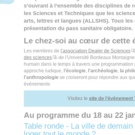
s’ouvrant à l’ensemble des disciplines de r
les Sciences et Techniques que les scienc
arts, lettres et langues (ALLSHS). Tous les
présentation du pass sanitaire obligatoire.
Le chez-soi au cœur de cette 
Les membres de
l'association Dealer de Sciences
des sciences
de l'Université Bordeaux Montaigne 
humain dans le temps à travers une programmation p
approche ludique,
l'écologie
,
l'archéologie
,
la phi
l'anthropologie
se croiseront pour répondre aux que
événements
Visitez le
site de l'évènement T
Au programme du 18 au 22 jan
Table ronde - La ville de demain
loger tout le monde ?