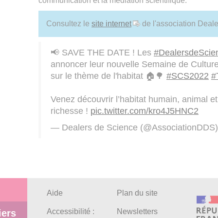
communication et la médiation scientifique.
Consultez le
site internet
de l'association Deal
📢 SAVE THE DATE ! Les
#DealersdeScie
annoncer leur nouvelle Semaine de Culture
sur le thème de l'habitat 🏠🌳
#SCS2022
#
Venez découvrir l’habitat humain, animal et
richesse !
pic.twitter.com/kro4J5HNC2
— Dealers de Science (@AssociationDDS
Aide
Plan du site
Accessibilité :
Newsletters
iers