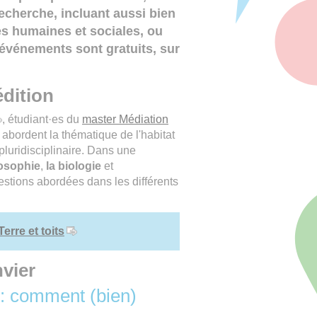
echerche, incluant aussi bien
es humaines et sociales, ou
 événements sont gratuits, sur
édition
, étudiant·es du
master Médiation
abordent la thématique de l'habitat
luridisciplinaire. Dans une
losophie
,
la biologie
et
stions abordées dans les différents
erre et toits
vier
 : comment (bien)