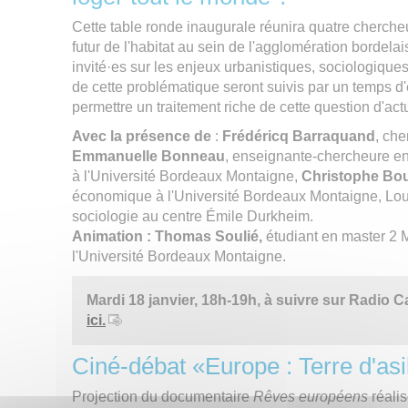
Cette table ronde inaugurale réunira quatre chercheu
futur de l'habitat au sein de l'agglomération bordel
invité·es sur les enjeux urbanistiques, sociologique
de cette problématique seront suivis par un temps d
permettre un traitement riche de cette question d'actu
Avec la présence de
:
Frédéricq Barraquand
, ch
Emmanuelle Bonneau
, enseignante-chercheure e
à l'Université Bordeaux Montaigne,
Christophe Bo
économique à l'Université Bordeaux Montaigne, Loui
sociologie au centre Émile Durkheim.
Animation :
Thomas Soulié,
étudiant en master 2 
l'Université Bordeaux Montaigne.
Mardi 18 janvier, 18h-19h, à suivre sur Radio 
ici.
Ciné-débat «Europe : Terre d'asi
Projection du documentaire
Rêves européens
réalis