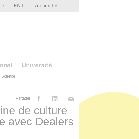
he
ENT
Rechercher
ional
Université
de Science
Partager
aine de culture
ue avec Dealers