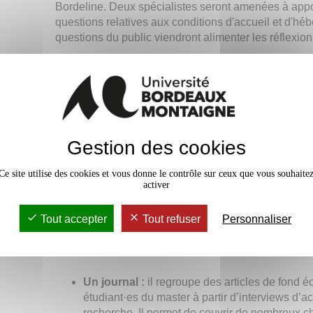
Bordeline. Deux spécialistes seront amenées à appor
questions relatives aux conditions d'accueil et d'hé
questions du public viendront alimenter les réflexion
Avec la présence de
:
Claire Schiff
, maîtresse de 
chercheuse au centre Emile Durkheim et
Julie Ter
de France Horizon;
Animation :
Amaury Castino,
étudiant en master 2
l'Université Bordeaux Montaigne.
Gestion des cookies
Vendredi 21 janvier, 21h, ciné Mérignac (6 plac
Accès Tram A, arrêt Mérignac Centre.
Ce site utilise des cookies et vous donne le contrôle sur ceux que vous souhaite
activer
Inscription en ligne sur
cinemerignac.fr
Des ressources en lignes
Tout accepter
Tout refuser
Personnaliser
De nombreuses ressources disponibles
dès le 10 j
Un journal :
il regroupe des articles de fond éc
étudiant·es du master à partir d’interviews d’a
recherche. Il permet de couvrir de nombreux ch