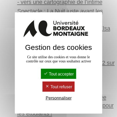
- vers une cartographie de l’intime
Spectacle : La Nuit juste avant les
forêts
Débat public avec la philosophe Elsa
Dorlin
Une ville de papier - performance
Gestion des cookies
poétique, plastique et musicale
Ce site utilise des cookies et vous donne le
contrôle sur ceux que vous souhaitez activer
Festival Géocinéma : l'édition 2022 sur
la montagne
Tout accepter
Entretien avec Catherine Marnas,
Tout refuser
directrice du TnBA
Bacchanight 7 : nocturne au Musée
Personnaliser
des Beaux-arts, une soirée par et pour
les étudiants !