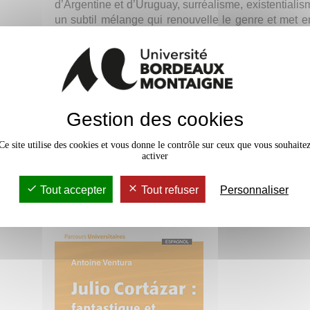
d’Argentine et d’Uruguay, surréalisme, existentialis
un subtil mélange qui renouvelle le genre et met e
Sa culture littéraire, hispanique et anglophone
nouvelliste. En prenant principalement appui sur 
l’aimons tant, Glenda (1980), l’étude de son écrit
des genres mais aussi ce qui demeure sous-jace
l’insondable du monde et du moi, de la subjectivi
travers d’un discours du désir amoureux, peu ét
Gestion des cookies
questionnement sur le contexte politique des ann
traitement fantastique rend paradoxalement énigmat
Ce site utilise des cookies et vous donne le contrôle sur ceux que vous souhaite
activer
Antoine VENTURA
398 pages
Tout accepter
Tout refuser
Personnaliser
24 euros
Parution le 5 décembre 2019 !