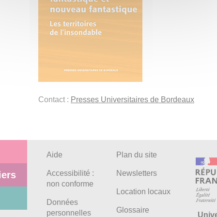
Contact :
Presses Universitaires de Bordeaux
Aide
Plan du site
Accessibilité :
Newsletters
iers
non conforme
Location locaux
Données
Glossaire
personnelles
Univ