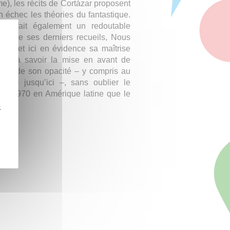
me), les récits de Cortázar proposent
n échec les théories du fantastique.
, en fait également un redoutable
l’un de ses derniers recueils, Nous
ure met ici en évidence sa maîtrise
nt, à savoir la mise en avant de
té et de son opacité – y compris au
udié jusqu’ici –, sans oublier le
ées 1970 en Amérique latine que le
ique.
z