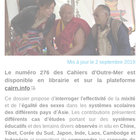
Mis à jour le 2 septembre 2019
Le numéro 276 des Cahiers d'Outre-Mer est
disponible en librairie et sur la plateforme
cairn.info
Ce dossier propose d’
interroger l’effectivité
de la
mixité
et de l’
égalité des sexes
dans les
systèmes scolaires
des différents pays d’Asie
. Les contributions présentent
différents cas d’études
portant sur des
systèmes
éducatifs
et des terrains divers
observés
in situ en
Chine,
Tibet, Corée du Sud, Japon, Inde, Laos, Cambodge et
Indonésie
et permettent de
comprendre
les
rapports de