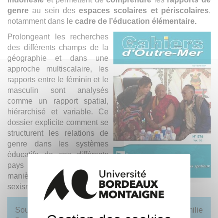
genre
au sein des
espaces scolaires et périscolaires
,
notamment dans le
cadre de l’éducation élémentaire.
Prolongeant les recherches
des différents champs de la
géographie et dans une
approche multiscalaire, les
rapports entre le féminin et le
masculin sont analysés
comme un rapport spatial,
hiérarchisé et variable. Ce
dossier explicite comment se
structurent les relations de
genre dans les systèmes
éducatifs de ces différents
pays d’Asie et de quelle
manière peut persister un
sexisme scolaire.
Sous la direction d'Aline Henninger et d'Émilie