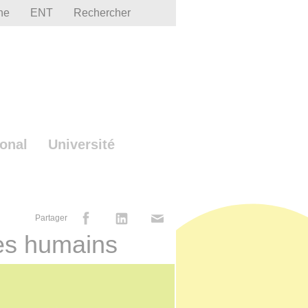
he
ENT
Rechercher
ional
Université
Partager
res humains