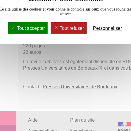
figuration sensible et d’une expérience de pensée, q
Ce site utilise des cookies et vous donne le contrôle sur ceux que vous souhaite
ce volume explorent et questionnent l’éventail extra
activer
humaine présent dans l’oeuvre diderotienne : des m
automates, des marionnettes, des statues, des fan
Tout accepter
Tout refuser
Personnaliser
thermomètres.
Sous la direction d’Aurélia Gaillard et de Marie-Irè
220 pages
23 euros
La revue
Lumières
est également disponible en PDF 
Presses Universitaires de Bordeaux
et
dans vos b
Contact :
Presses Universitaires de Bordeaux
Aide
Plan du site