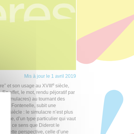
Mis à jour le 1 avril 2019
e
re" et son usage au XVIII
siècle,
n effet, le mot, rendu péjoratif par
 des simulacres) au tournant des
e ou Fontenelle, subit une
e
VIII
siècle : le simulacre n’est plus
orme, d’un type particulier qui vaut
est en ce sens que Diderot le
ans cette perspective, celle d’une