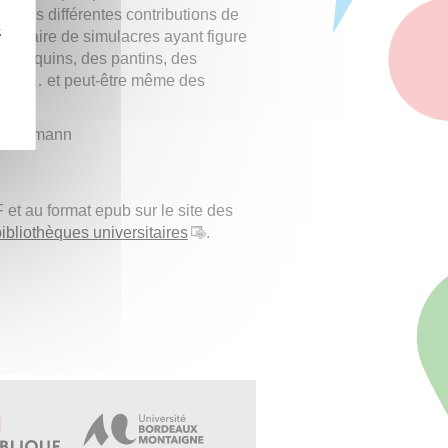
ue les différentes contributions de
z
ordinaire de simulacres ayant figure
annequins, des pantins, des
tômes… et peut-être même des
ne Igelmann
et au format epub sur le site des
ibliothèques universitaires
.