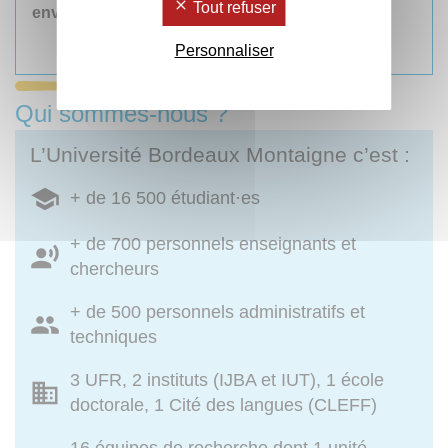
Tout refuser
envoyer au plus tard
le 28 juillet 2026.
Postuler
Personnaliser
Qui sommes-nous ?
L’Université Bordeaux Montaigne c’est :
+ de 16 500 étudiant·es
+ de 700 personnels enseignants et
chercheurs
+ de 500 personnels administratifs et
techniques
3 UFR, 2 instituts (IJBA et IUT), 1 école
doctorale, 1 Cité des langues (CLEFF)
16 équipes de recherche dont 1 unité