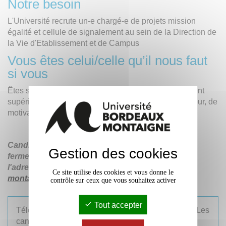
Notre besoin
L'Université recrute un-e chargé-e de projets mission
égalité et cellule de signalement au sein de la Direction de
la Vie d'Etablissement et de Campus
Vous êtes celui/celle qu’il nous faut
si vous
Êtes sensibilisé·e à l'environnement de l'enseignement
supérieur et la recherche. Vous faites preuve de rigueur, de
motivation et appréciez le travail en équipe.
Candidatures uniquement par mail pendant la
Gestion des cookies
fermeture de l'Université du 24 juillet au 17 août à
l'adresse
drh-recrutement @ u-bordeaux-
Ce site utilise des cookies et vous donne le
montaigne.fr
contrôle sur ceux que vous souhaitez activer
Tout accepter
Téléchargez la
fiche de poste
(au format PDF). Les
candidatures (CV et lettre de motivation) sont
à