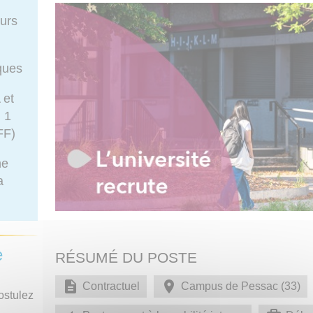
urs
iques
 et
, 1
FF)
he
a
e
RÉSUMÉ DU POSTE
Contractuel
Campus de Pessac (33)
ostulez