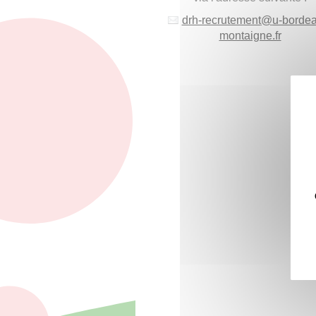
drh-recrutement
@
u-borde
montaigne.fr