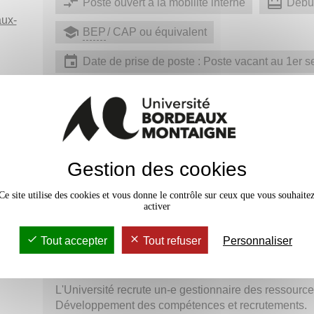
Poste ouvert à la mobilité interne
Débu
aux-
BEP
/ CAP ou équivalent
Date de prise de poste : Poste vacant au 1er 
Catégorie C
Rémunération :
Contractuel : 1 920€ brut/mensuel (indemnitair
Gestion des cookies
LES PLUS +
Ce site utilise des cookies et vous donne le contrôle sur ceux que vous souhaite
Télétravail : Occasionnel
Participation 
activer
Accès aux activités culturelles et sportives
Tout accepter
Tout refuser
Personnaliser
Notre besoin
L'Université recrute un-e gestionnaire des ressourc
Développement des compétences et recrutements.