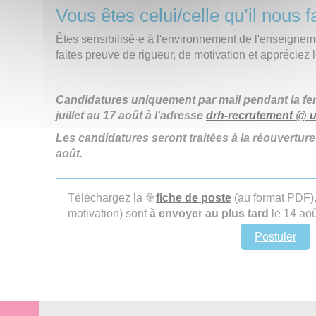
Vous êtes celui/celle qu’il nous f
Êtes sensibilisé·e à l'environnement de l'enseignem
faites preuve de rigueur, de motivation et appréciez l
Candidatures uniquement par mail pendant la fer
juillet au 17 août à l’adresse
drh-recrutement @ u
Les candidatures seront traitées à la réouverture
août.
Téléchargez la
fiche de poste
(au format PDF).
motivation) sont
à envoyer au plus tard
le 14 aoû
Postuler