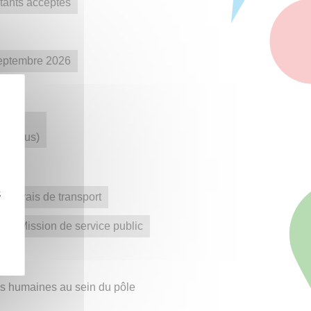
tants acceptés
septembre 2026
e inclus)
z
aux frais de transport
Mission de service public
es humaines au sein du pôle