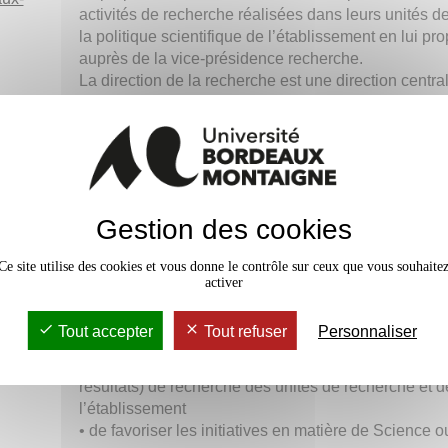
activités de recherche réalisées dans leurs unités 
la politique scientifique de l’établissement en lui p
auprès de la vice-présidence recherche.
La direction de la recherche est une direction centr
responsabilité administrative auprès de la DGS adjo
politique auprès de la vice-présidence recherche.
La direction de la recherche a pour mission :
• de participer et d’accompagner l’établissement dan
Gestion des cookies
promotion et de sa valorisation,
• de mettre en oeuvre la politique scientifique de l’U
Ce site utilise des cookies et vous donne le contrôle sur ceux que vous souhaite
d'actions et d'activités,
activer
• de soutenir les collaborations de recherche avec l
monde socio-économique en cohérence avec la strat
Tout accepter
Tout refuser
Personnaliser
unités de recherche et de l’université
• de participer à la diffusion, la promotion et la valor
résultats) de recherche des unités de recherche et de
l’établissement
• de favoriser les initiatives en matière de Science o