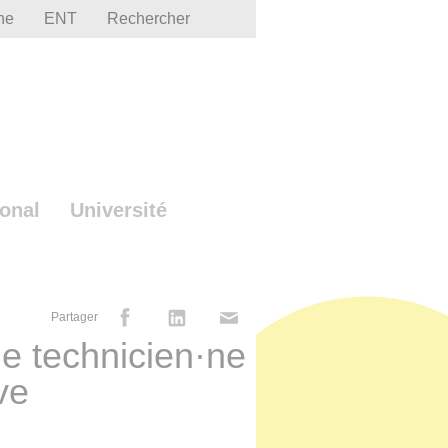
he
ENT
Rechercher
ional
Université
Partager
·e technicien·ne
ve