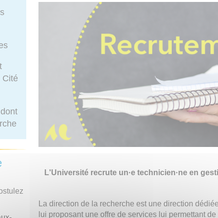
rs
ues
t
 Cité
 dont
erche
e
L'Université recrute un·e technicien·ne en gest
ostulez
La direction de la recherche est une direction dédi
lui proposant une offre de services lui permettant de f
aux-