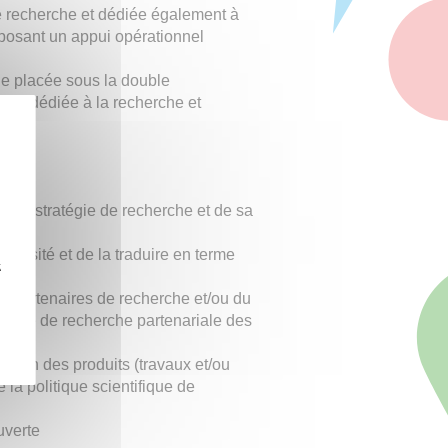
de recherche et dédiée également à
roposant un appui opérationnel
ale placée sous la double
inte dédiée à la recherche et
s sa stratégie de recherche et de sa
niversité et de la traduire en terme
z
es partenaires de recherche et/ou du
égie de recherche partenariale des
isation des produits (travaux et/ou
 la politique scientifique de
uverte