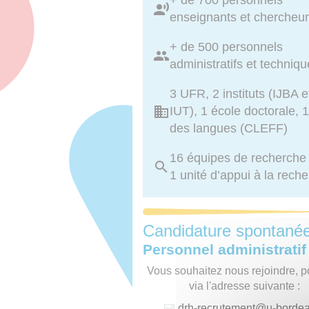
+ de 700 personnels
enseignants et chercheu
+ de 500 personnels
administratifs et techniq
3 UFR, 2 instituts (IJBA e
IUT), 1 école doctorale, 1
des langues (CLEFF)
16 équipes de recherche
1 unité d’appui à la rech
Candidature spontané
Personnel administratif
Vous souhaitez nous rejoindre, p
via l'adresse suivante :
drh-recrutement
@
u-borde