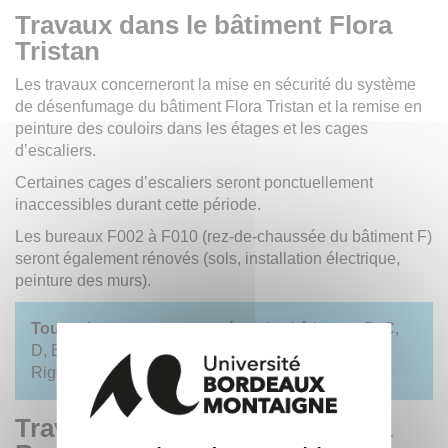
Travaux dans le bâtiment Flora
Tristan
Les travaux concerneront la mise en sécurité du système
de désenfumage du bâtiment Flora Tristan et la remise en
peinture des couloirs dans les étages et les cages
d’escaliers.
Certaines cages d’escaliers seront ponctuellement
inaccessibles durant cette période.
Les bureaux F002 à F010 (rez-de-chaussée du bâtiment F)
seront également rénovés (sols, installation électrique,
peinture des murs).
Toutes les zones concernées :
les bâtiments B, C,
D, E, F et G, Miriam Makeba et la Bibliothèque
Rigoberta Menchú.
Travaux dans le bâtiment Rosa