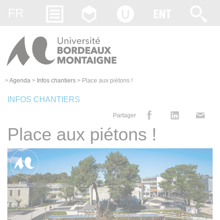
Gestion des cookies
FR
>
Agenda
>
Infos chantiers
>
Place aux piétons !
INFOS CHANTIERS
Partager
Place aux piétons !