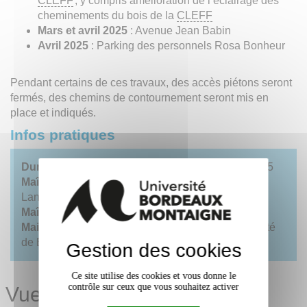
CLEFF
, y compris amélioration de l’éclairage des
cheminements du bois de la
CLEFF
Mars et avril 2025
: Avenue Jean Babin
Avril 2025
: Parking des personnels Rosa Bonheur
Pendant certains de ces travaux, des accès piétons seront
fermés, des chemins de contournement seront mis en
place et indiqués.
Infos pratiques
Durée du chantier
: janvier 2024 à septembre 2025
Maîtrise d’œuvre
: VERDI (mandataire), LS2
Landscapes, Yon ANTON-OLANO
Maîtrise d’ouvrage déléguée
:
SRIA
Maitrise d’ouvrage
: Opération Campus - Université
de Bordeaux et Université Bordeaux Montaigne
Gestion des cookies
Ce site utilise des cookies et vous donne le
contrôle sur ceux que vous souhaitez activer
Vues d'ensemble prises en