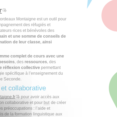
r
Bordeaux Montaigne est un outil pour
compagnement des réfugiés et
mateurs·rices et bénévoles des
main et une somme de conseils de
mation de leur classe, ainsi
mme complet de cours avec une
 besoins
, des
ressources
, des
 réflexion collective
permettant
gie spécifique à l’enseignement du
ue Seconde.
et collaborative
taigne.fr
pour avoir accès aux
n collaborative et pour
but
de créer
 préoccupations : l’aide et
s de la formation linguistique aux