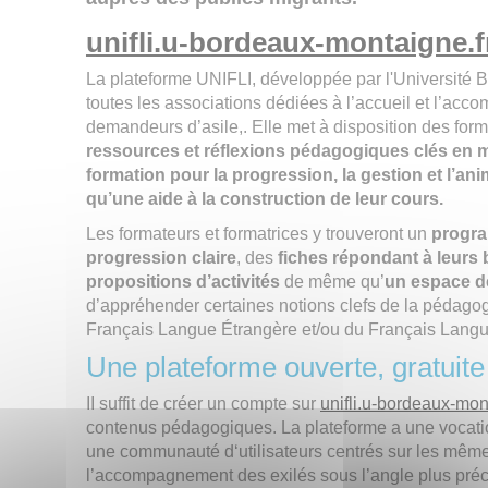
unifli.u-bordeaux-montaigne.f
La plateforme UNIFLI, développée par l'Université 
toutes les associations dédiées à l’accueil et l’ac
demandeurs d’asile,. Elle met à disposition des for
ressources et réflexions pédagogiques clés en 
formation pour la progression, la gestion et l’ani
qu’une aide à la construction de leur cours.
Les formateurs et formatrices y trouveront un
progra
progression claire
, des
fiches répondant à leurs
propositions d’activités
de même qu’
un espace de
d’appréhender certaines notions clefs de la pédago
Français Langue Étrangère et/ou du Français Lang
Une plateforme ouverte, gratuite 
II suffit de créer un compte sur
unifli.u-bordeaux-mon
contenus pédagogiques. La plateforme a une vocatio
une communauté d‘utilisateurs centrés sur les mêmes
l’accompagnement des exilés sous l’angle plus préci