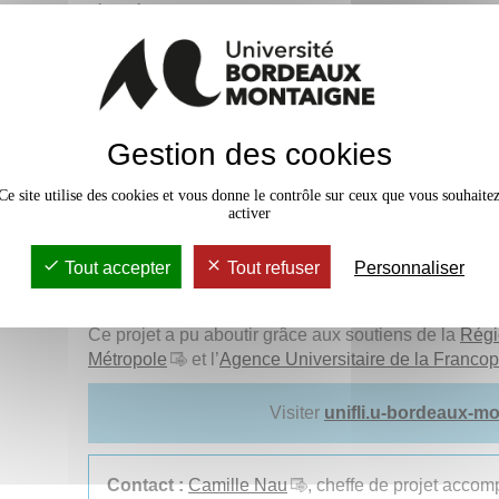
réfugiés.
À terme, elle donnera également accès à des forums 
discussions modérés.
UNIFLI, un terrain de professionn
étudiants
Gestion des cookies
e
Les étudiants de 2
année de master Didactique du 
Seconde de l'Université Bordeaux Montaigne ont été
Ce site utilise des cookies et vous donne le contrôle sur ceux que vous souhaite
activer
enseignants-chercheurs du
DEFLE
Bordeaux Montai
langue étrangère), ces étudiants bientôt sur le march
compétences au projet.
Tout accepter
Tout refuser
Personnaliser
Les financements/partenariats
Ce projet a pu aboutir grâce aux soutiens de la
Régi
Métropole
et l’
Agence Universitaire de la Franco
Visiter
unifli.u-bordeaux-mo
Contact :
Camille Nau
, cheffe de projet acco