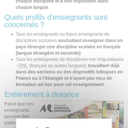
chaque discipline et à son exposition dans
chaque langue
.
Quels profils d'enseignants sont
concernés ?
Tous les enseignants ou futurs enseignants de
disciplines scolaires
souhaitant enseigner dans un
pays étranger une discipline scolaire en français
(langue étrangère et seconde)
Tous les enseignants de disciplines non linguistiques
-
DNL
(français ou autres langues),
travaillant déjà
dans des sections ou des dispositifs bilingues en
France ou à l’étranger et n’ayant pas reçu de
formation ad hoc pour cet enseignement
.
Entièrement à distance
Parce que ces
enseignants
peuvent être
partout dans le