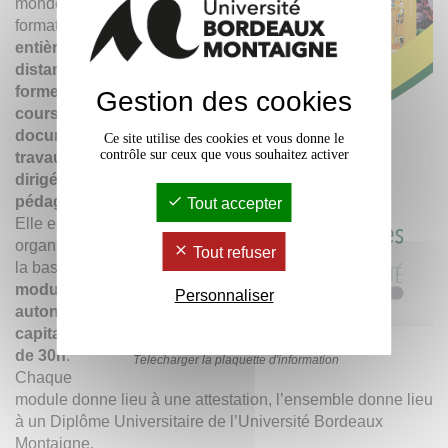
monde, la
formation est
entièrement à
distance sous
forme de
Gestion des cookies
cours,
documents,
Ce site utilise des cookies et vous donne le
contrôle sur ceux que vous souhaitez activer
travaux
dirigés, suivi
pédagogique
.
Tout accepter
Elle est
organisée sur
Tout refuser
la base de
4
modules
Personnaliser
autonomes et
capitalisables
de 30h
.
Télécharger la plaquette d'information
Chaque
module donne lieu à une attestation, l’ensemble donne lieu
à un Diplôme Universitaire de l’Université Bordeaux
Montaigne.