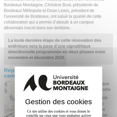
Bordeaux Montaigne, Christine Bost, présidente de
Bordeaux Métropole et Dean Lewis, président de
l'université de Bordeaux, ont salué la qualité de cette
collaboration qui a permis d’aboutir à un campus
désormais inscrit dans son territoire.
La toute dernière étape de cette rénovation des
extérieurs sera la pose d’une signalétique
directionnelle programmée en deux phases entre
novembre et décembre 2025.
Repérez-vous plus facilement sur le
campus Montaigne
Signalétique
directionnelle
L’Université
Gestion des cookies
Bordeaux
Montaigne
Ce site utilise des cookies et vous donne le
franchit une
contrôle sur ceux que vous souhaitez activer