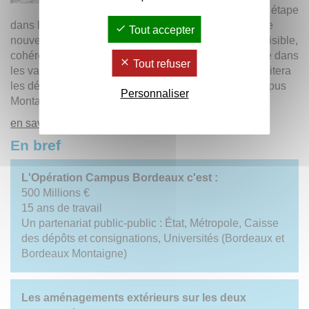
nouvelle étape
dans la rénovation de son campus avec la pose d’une
Tout accepter
nouvelle signalétique directionnelle extérieure. Plus lisible,
cohérente avec le renouveau des bâtiments et ancrée dans
Tout refuser
les valeurs de l’établissement, cette signalétique facilitera
les déplacements et le repérage des usagers du campus
Personnaliser
Montaigne.
en savoir plus +
En bref
L'Opération Campus Bordeaux c'est :
500 Millions €
15 ans de travail
Un partenariat public-public : État, Métropole, Caisse
des dépôts et consignations, Universités (Bordeaux et
Bordeaux Montaigne)
Les aménagements extérieurs sur les deux