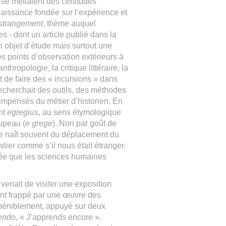
 se méfiaient des certitudes
aissance fondée sur l’expérience et
strangement
, thème auquel
 - dont un article publié dans la
n objet d’étude mais surtout une
es points d’observation extérieurs à
’anthropologie, la critique littéraire, la
t de faire des « incursions » dans
recherchait des outils, des méthodes
 impensés du métier d’historien. En
nt
egregius
, au sens étymologique
oupeau (
e grege
). Non par goût de
rte naît souvent du déplacement du
ilier comme s’il nous était étranger.
idée que les sciences humaines
 venait de visiter une exposition
ent frappé par une œuvre des
t péniblement, appuyé sur deux
endo
, « J’apprends encore ».