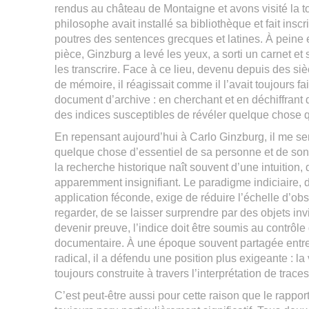
rendus au château de Montaigne et avons visité la to
philosophe avait installé sa bibliothèque et fait inscri
poutres des sentences grecques et latines. À peine 
pièce, Ginzburg a levé les yeux, a sorti un carnet et 
les transcrire. Face à ce lieu, devenu depuis des siè
de mémoire, il réagissait comme il l’avait toujours fa
document d’archive : en cherchant et en déchiffrant 
des indices susceptibles de révéler quelque chose 
En repensant aujourd’hui à Carlo Ginzburg, il me s
quelque chose d’essentiel de sa personne et de so
la recherche historique naît souvent d’une intuition,
apparemment insignifiant. Le paradigme indiciaire, d
application féconde, exige de réduire l’échelle d’ob
regarder, de se laisser surprendre par des objets in
devenir preuve, l’indice doit être soumis au contrôle d
documentaire. À une époque souvent partagée entre p
radical, il a défendu une position plus exigeante : la 
toujours construite à travers l’interprétation de trace
C’est peut-être aussi pour cette raison que le rappo