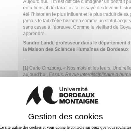
Aujourd’hui, il m’est difficile d’imaginer un portrait 
entretiens, il déclara : « J’ai essayé de devenir histo
été l’historien le plus influent et le plus traduit de 
jamais le fait d’être historien comme un statut acquis 
sans cesse à l’épreuve. Comme le vieillard de Goya,
apprendre.
Sandro Landi, professeur dans le département d’é
la Maison des Sciences Humaines de Bordeaux
---
[1] Carlo Ginzburg, « Nos mots et les leurs. Une réfle
aujourd’hui,
Essais. Revue interdisciplinaire d’huma
https://journals.openedition.org/essais/2527
.
Un hommage et une sélection de ses ouvrages
Bibliothèque Rigoberta Menchú.
(Re)voir la
cérémonie honoris causa du 25 octobr
Gestion des cookies
Ce site utilise des cookies et vous donne le contrôle sur ceux que vous souhaite