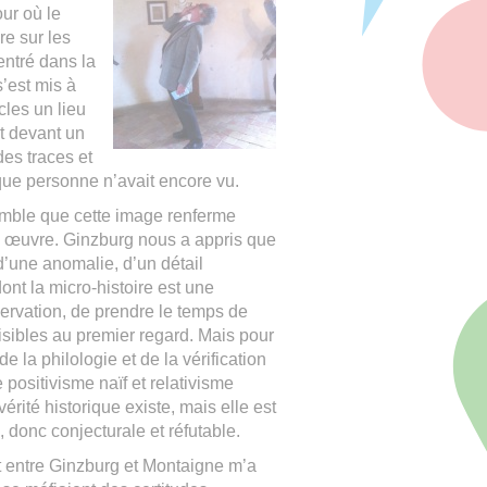
ur où le
re sur les
entré dans la
s’est mis à
cles un lieu
it devant un
des traces et
que personne n’avait encore vu.
emble que cette image renferme
n œuvre. Ginzburg nous a appris que
 d’une anomalie, d’un détail
ont la micro-histoire est une
servation, de prendre le temps de
visibles au premier regard. Mais pour
e la philologie et de la vérification
ositivisme naïf et relativisme
vérité historique existe, mais elle est
s, donc conjecturale et réfutable.
rt entre Ginzburg et Montaigne m’a