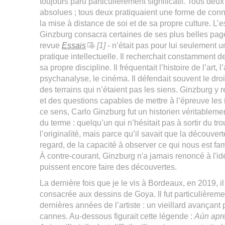
toujours paru particulièrement significatif. Tous deux
absolues ; tous deux pratiquaient une forme de conn
la mise à distance de soi et de sa propre culture. L’
e
Ginzburg consacra certaines de ses plus belles pages
revue
Essais
[1]
- n’était pas pour lui seulement u
pratique intellectuelle. Il recherchait constamment d
sa propre discipline. Il fréquentait l’histoire de l’art, l
psychanalyse, le cinéma. Il défendait souvent le droi
des terrains qui n’étaient pas les siens. Ginzburg y 
et des questions capables de mettre à l’épreuve les
ce sens, Carlo Ginzburg fut un historien véritableme
du terme : quelqu’un qui n’hésitait pas à sortir du tr
l’originalité, mais parce qu’il savait que la découve
regard, de la capacité à observer ce qui nous est fam
À contre-courant, Ginzburg n'a jamais renoncé à l'
puissent encore faire des découvertes.
La dernière fois que je le vis à Bordeaux, en 2019, il
consacrée aux dessins de Goya. Il fut particulièrem
dernières années de l’artiste : un vieillard avançan
cannes. Au-dessous figurait cette légende :
Aún apr