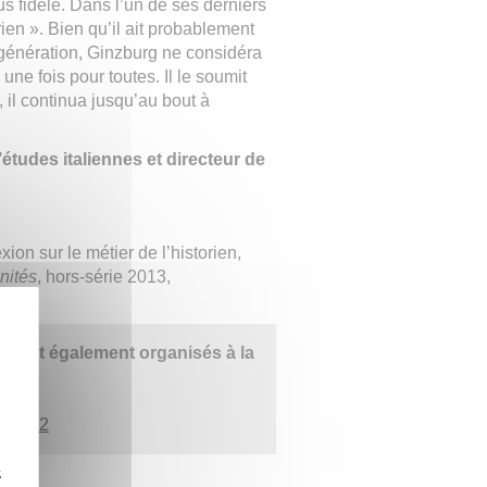
plus fidèle. Dans l’un de ses derniers
rien ». Bien qu’il ait probablement
sa génération, Ginzburg ne considéra
une fois pour toutes. Il le soumit
 il continua jusqu’au bout à
tudes italiennes et directeur de
xion sur le métier de l’historien,
nités
, hors-série 2013,
 sont également organisés à la
e 2012
z