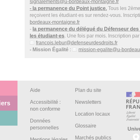
signalements
@
u-bordeaux-montaigne.fr
- la permanence du Point justice.
Tous les 2ème 
reçoivent les étudiant·es sur rendez-vous. Inscript
bordeaux-montaigne.fr
-
la permanence du délégué du Défenseur des d
les étudiant·es
. Une fois par mois. Inscription par
francois.lebur@defenseurdesdroits.fr
- Mission Égalité
:
mission-egalite
@
u-bordeau
Aide
Plan du site
Accessibilité :
Newsletters
iers
non conforme
Location locaux
Données
Glossaire
personnelles
Univ
Marchés publics
Mentions légales