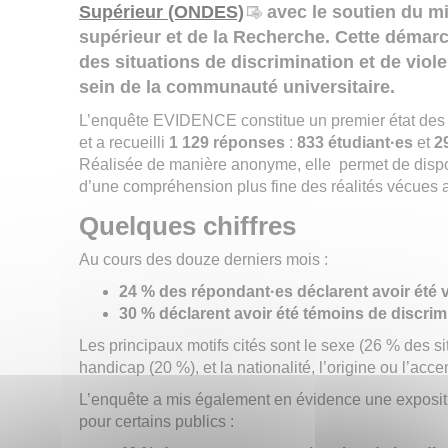
Supérieur (ONDES)
avec le soutien du m
supérieur et de la Recherche. Cette démarc
des situations de discrimination et de vio
sein de la communauté universitaire.
L’enquête EVIDENCE constitue un premier état des li
et a recueilli
1 129 réponses
:
833 étudiant·es
et
2
Réalisée de manière anonyme, elle permet de dispose
d’une compréhension plus fine des réalités vécues a
Quelques chiffres
Au cours des douze derniers mois :
24 % des répondant·es déclarent avoir été v
30 % déclarent avoir été témoins de discrim
Les principaux motifs cités sont le sexe (26 % des sit
handicap (20 %), et la nationalité, l’origine ou l’acce
L’enquête a mis également en évidence une expositio
pour certains publics :