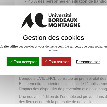
46 % des personnes en situation de handic
discrimination ;
36 % des personnes de nationalité étrangè
nationalité
déclarent avoir été victimes de disc
23% des répondant.es ont été
victimes de propos
dégradants
, et parmi ces comportements :
Gestion des cookies
des incivilités, comportements irrespectueux o
des remarques ou blagues sexistes (26 %) ;
Ce site utilise des cookies et vous donne le contrôle sur ceux que vous souhaite
des propos à connotation sexuelle ou dégrada
activer
Ces résultats rappellent l’importance de poursuivre 
sensibilisation auprès de l’ensemble de la communau
Tout accepter
Tout refuser
Personnaliser
Une démarche qui s’inscrit da
L’enquête EVIDENCE constitue un premier état des li
Elle permettra d’orienter les actions de l'établisseme
l’impact des dispositifs de prévention et d’accompa
Une nouvelle édition de l’enquête est prévue dans de
des lieux et nourrir la poursuite de nos actions.