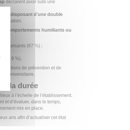
ap
déclarent avoir subi une
re ou disposant d’une double
rimination.
 ou comportements humiliants ou
u méprisants (67 %) ;
z
nte (19 %).
les actions de prévention et de
té universitaire.
ns la durée
eux à l’échelle de l’établissement.
nt et d’évaluer, dans le temps,
gnement mis en place.
ux ans afin d’actualiser cet état