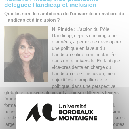
déléguée Handicap et inclusion
Quelles sont les ambitions de l'université en matière de
Handicap et d'inclusion ?
N. Pinède :
L’action du Pôle
Handicap, depuis une vingtaine
d’années, a permis de développer
une politique en faveur du
handicap solidement implantée
dans notre université. En tant que
vice-présidente en charge du
handicap et de l’inclusion, mon
objectif est d’amplifier cette
politique, dans une perspective
globale et transversale visant à agir sur différents leviers
(numérique, bâti, carrières, insertion professionnelle,
formation, vie sociale, sportive et culturelle, etc.). Ainsi,
penser une politique handicap sous l’angle de l’inclusion,
c’est veiller à ce que l’environnement universitaire, au sens
large du terme, soit le plus accessible possible, pour toutes