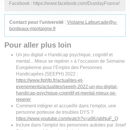
Facebook : https://www.facebook.com/DuodayFrance/
Contact pour l’université
:
Violaine.Lafourcade
@
u-
bordeaux-montaigne.fr
Pour aller plus loin
Un jeu digital « Handicap psychique, cognitif et
mental... Mieux se repérer » à l’occasion de Semaine
Européenne pour l’Emploi des Personnes
Handicapées (SEEPH) 2022 :
https://www.fiphfp.fr/actualites-et-
evenements/actualites/seeph-2022-un-jeu-digital-
handicap-psychique-cognitif-et-mental-mieux-se-
reperer
Comment intégrer et accueillir dans l'emploi, une
personne porteuse de troubles DYS ?
https://www.youtube.com/watch?v=a9IUgbNuF_Q
Inclure dans l'emploi les personnes autistes par Josef