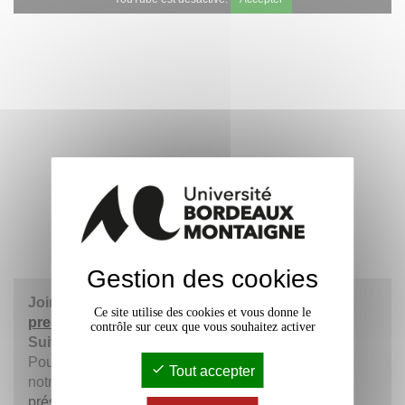
Gestion des cookies
Joindre Louise Schaller par mail :
vice-
Ce site utilise des cookies et vous donne le
president-etudiant
@
u-bordeaux-montaigne.fr
contrôle sur ceux que vous souhaitez activer
Suivez-là sur Twitter
@louise_schaller
Pour connaître l'ensemble de l'équipe politique de
Tout accepter
notre établissement, consultez la page
"Équipe
présidentielle"
.