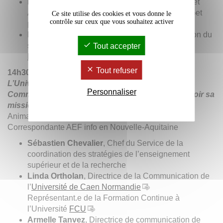
Romain Quesnel
, Responsable Vie Etudiante et
Action Associative de l’
Université de Poitiers
et
Ce site utilise des cookies et vous donne le
contrôle sur ceux que vous souhaitez activer
président du
réseau R2VE
Benjamin Sarcy,
en charge de la communication du
service commun de documentation –
Université
Tout accepter
Bordeaux Montaigne
Tout refuser
14h30 : table ronde
L’Université publique : une exception française.
Personnaliser
Comment préserver ce modèle et mieux promouvoir sa
mission de formation ?
Animatrice :
Sabine Andrieu
, Journaliste –
Correspondante AEF info en Nouvelle-Aquitaine
Sébastien Chevalier
, Chef du Service de la
coordination des stratégies de l’enseignement
supérieur et de la recherche
Linda Ortholan
, Directrice de la Communication de
l’
Université de Caen Normandie
Représentant.e de la Formation Continue à
l’Université
FCU
Armelle Tanvez
, Directrice de communication de