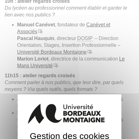
10h : atelier regards croisés
Du lycéen au professionnel comment établir et garder le
lien avec nos publics ?
Manuel Canévet
, fondateur de
Canévet et
Associés
Pascal Hauquin
,
directeur
DOSIP
– Direction
Orientation, Stages, Insertion Professionnelle –
Université Bordeaux Montaigne
Marion Loriot
, directrice de la communication
Le
Mans Université
11h15 : atelier regards croisés
Comment parler à nos publics, que leur dire, par quels
moyens ? Via quels outils, quels formats ?
Amélie Bailleau
, Chargée de relations-presse &
influence du
département des Yvelines
Pierrette Langlais
, adjointe direction de la
communication, chargée de communication, des
médias et
community manager
–
Université
Bordeaux Montaigne
Gestion des cookies