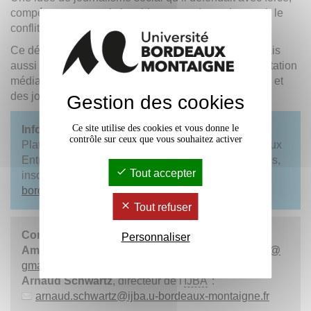
compétence et conviction, bien avant de partir couvrir le
conflit russo-ukrainien.
Ce débat rassemblera ces travailleurs de l’ombre, mais
aussi des universitaires spécialisés dans la représentation
médiatique de ces catégories socio-professionnelles, et
des journalistes en activité.
Gestion des cookies
Ce site utilise des cookies et vous donne le
Infos pratiques
contrôle sur ceux que vous souhaitez activer
Plateau TV de l’
IJBA
: 1 rue Jacques Ellul, Bordeaux
Entrée gratuite dans la limite des places disponibles,
Tout accepter
inscription obligatoire à :
journalisme
@
ijba.u-
bordeaux-montaigne.fr
Tout refuser
Contacts
Personnaliser
Amandine Sanial
, journaliste :
sanialamandine
@
gmail.com
, 06.49.63.67.16
Arnaud Schwartz
, directeur de l'
IJBA
:
arnaud.schwartz
@
ijba.u-bordeaux-montaigne.fr