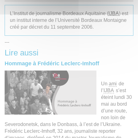
L’Institut de journalisme Bordeaux Aquitaine (
IJBA
) est
un institut interne de l’Université Bordeaux Montaigne
créé par décret du 11 septembre 2006.
---
Lire aussi
Hommage à Frédéric Leclerc-Imhoff
Un
ami
de
l’
IJBA
s’est
éteint lundi 30
mai au bord
d’une route,
non loin de
Severodonetsk, dans le Donbass, à l’est de l’Ukraine.
Frédéric Leclerc-Imhoff, 32 ans, journaliste reporter
d’images, diplômé en 2014 du master Journalisme de