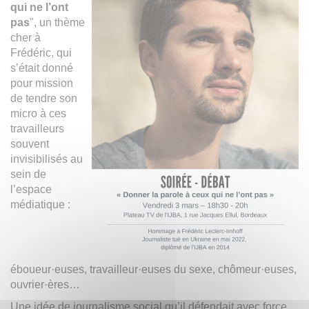
qui ne l’ont
pas
", un thème
cher à
Frédéric, qui
s’était donné
pour mission
de tendre son
micro à ces
travailleurs
souvent
invisibilisés au
sein de
l’espace
médiatique :
éboueur·euses, travailleur·euses du sexe, chômeur·euses,
ouvrier·ères…
Une idée de journalisme social qu’il défendait avec force,