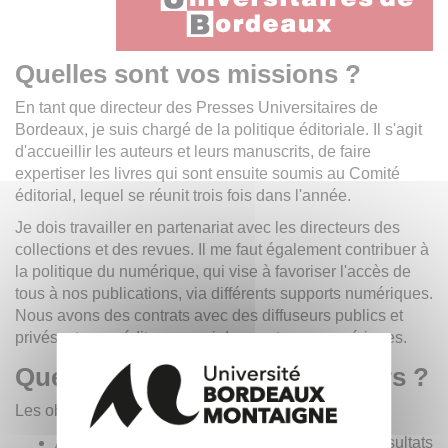
Quelles sont vos missions ?
En tant que directeur des Presses Universitaires de
Bordeaux, je suis chargé de la politique éditoriale. Il s'agit
d'accueillir les auteurs et leurs manuscrits, de faire
expertiser les livres qui sont ensuite soumis au Comité
éditorial, lequel se réunit trois fois dans l'année.
Je dois travailler en partenariat avec les directeurs des
collections et des revues. Il me faut également contribuer à
la politique du numérique, qui vise à favoriser l'accès de
tous à nos publications, via différents supports numériques.
Nous avons des contrats avec des diffuseurs publics et
privés, et nous éditons aussi des contenus numériques.
Quels sont vos projets en cours ?
Les objectifs de mon mandat sont :
Ajuster la politique éditoriale en fonction des résultats