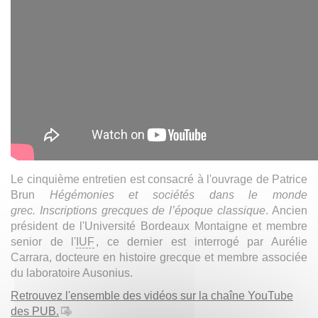
Le cinquième entretien est consacré à l'ouvrage de Patrice
Brun
Hégémonies et sociétés dans le monde
grec. Inscriptions grecques de l’époque classique
. Ancien
président de l'Université Bordeaux Montaigne et membre
senior de l'
IUF
, ce dernier est interrogé par Aurélie
Carrara, docteure en histoire grecque et membre associée
du laboratoire Ausonius.
Retrouvez l'ensemble des vidéos sur la chaîne YouTube
des PUB.