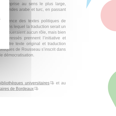
 comprise au sens le plus large,
s mondes arabe et turc, en passant
z
 présence des textes politiques de
 dans lequel la traduction serait un
ne joueraient aucun rôle, mais bien
intéressés prennent l’initiative et
 entre texte original et traduction
 politiques de Rousseau s’inscrit dans
 de démocratisation.
bliothèques universitaires
et au
taires de Bordeaux