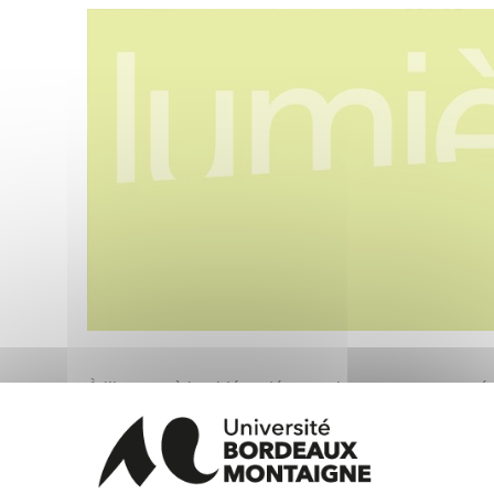
À l’heure où les idées démocratiques sont contesté
il n’est pas inutile de s’interroger sur la manière d
question, qui est sous-tendue par celle de la trad
politique moderne, est un champ largement inexpl
Jean-Jacques Rousseau. Le présent numéro entend 