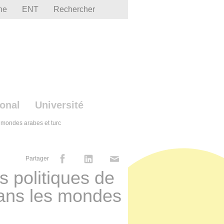
he
ENT
Rechercher
ional
Université
s mondes arabes et turc
Partager
s politiques de
ans les mondes