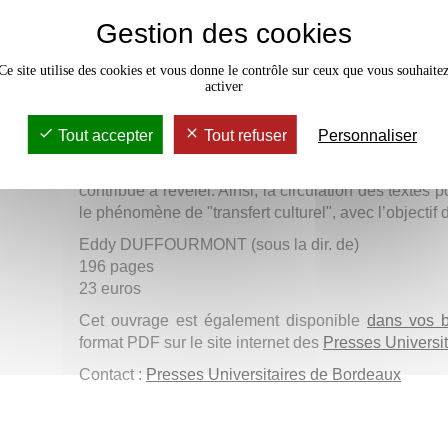
politiques du Citoyen de Genève dans une Asie
Gestion des cookies
comprenant aussi bien la Chine et le Japon que le
par le Vietnam.
Ce site utilise des cookies et vous donne le contrôle sur ceux que vous souhaite
Dans tous les cas, l’objectif a été d’analyser la
activer
Rousseau non pas comme le produit d’une réception,
phénomène évident et mécanique, où les Asiatiques 
Tout accepter
Tout refuser
Personnaliser
comme celui d’une circulation, dans laquelle les 
utilisent les textes dans des buts que le décalage
contribue à révéler. Ainsi, la circulation des textes
le phénomène de "transfert culturel", avec l’objectif
Eddy DUFFOURMONT (sous la dir. de)
196 pages
23 euros
Cet ouvrage est également disponible
dans vos bi
format PDF sur le site internet des
Presses Universi
Contact :
Presses Universitaires de Bordeaux