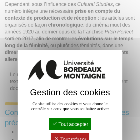
Cependant, sous l’influence des
Cultural Studies
, ce
numéro intègre une nécessaire
prise en compte du
contexte de production et de réception
: les articles sont
organisés de façon
chronologique
, du cinéma muet des
années 1920 au dernier opus de la franchise
Pitch Perfect
sorti en 2017, afin de montrer les
évolutions sur le temps
long de la féminité
, ou plutôt des féminités, dans une
dimension transatlantique qui reprend les constants
allers-retours de la pensée féministe.
Le numéro comporte également la traduction d'un
texte sur Judy Garland écrit par
Richard Dyer
, récent
docteur honoris causa de notre université.
Gestion des cookies
Ce site utilise des cookies et vous donne le
contrôle sur ceux que vous souhaitez activer
Consulter les publications des années
précédentes
Tout accepter
Année 2025
Année 2024
Tout refuser