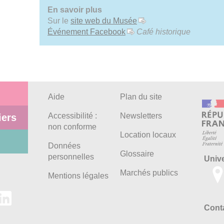
En savoir plus
Sur le
site web du Musée
Événement Facebook
Café historique
Aide
Plan du site
Accessibilité :
Newsletters
iers
non conforme
Location locaux
Données
Glossaire
personnelles
Univ
Marchés publics
Mentions légales
Conta