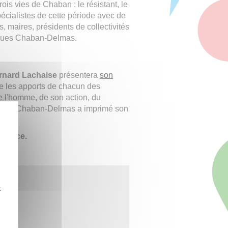
ois vies de Chaban : le résistant, le
spécialistes de cette période avec de
, maires, présidents de collectivités
acques Chaban-Delmas.
rnard Lachaise
présentera
son
e les apports de chacun des
e l'homme, de son action, du
Jacques Chaban-Delmas a imprimé son
érence.
z
e