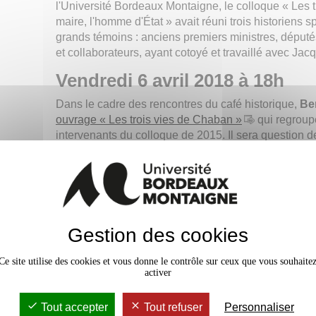
l'Université Bordeaux Montaigne, le colloque « Les tr
maire, l'homme d'État » avait réuni trois historiens 
grands témoins : anciens premiers ministres, députés
et collaborateurs, ayant cotoyé et travaillé avec J
Vendredi 6 avril 2018 à 18h
Dans le cadre des rencontres du café historique,
Be
ouvrage « Les trois vies de Chaban »
qui regroup
intervenants du colloque de 2015. Il sera question d
contexte institutionnel et historique dans lequel 
action comme résistant, maire et homme d'État.
Une séance de dédicaces aura lieu après la conf
L’ouvrage sortira début avril
Gestion des cookies
Lieu
: auditorium du Musée d'Aquitaine
Ce site utilise des cookies et vous donne le contrôle sur ceux que vous souhaite
Entrée libre dans la limite des places disponibl
activer
Tout accepter
Tout refuser
Personnaliser