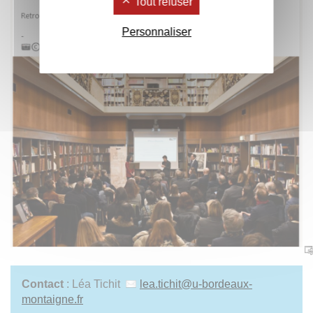
Tout refuser
Personnaliser
Contact
: Léa Tichit
lea.tichit
@
u-bordeaux-
montaigne.fr