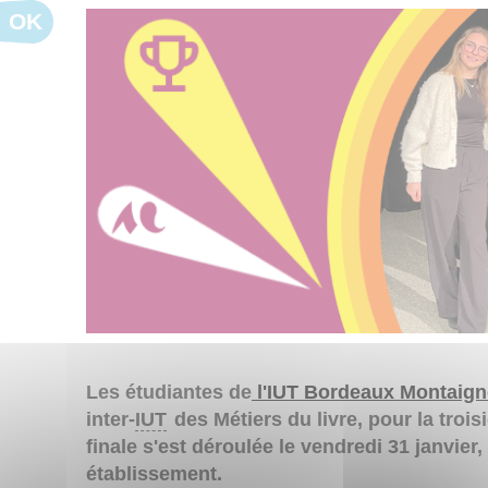
OK
Les étudiantes de
l'IUT Bordeaux Montaign
inter-
IUT
des Métiers du livre, pour la troi
finale s'est déroulée le vendredi 31 janvier,
établissement.