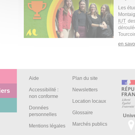
Les étud
Montaig
IUT
des 
déroulée
Tourcoi
en savoi
Aide
Plan du site
Accessibilité :
Newsletters
iers
non conforme
Location locaux
Données
Glossaire
personnelles
Univ
Marchés publics
Mentions légales