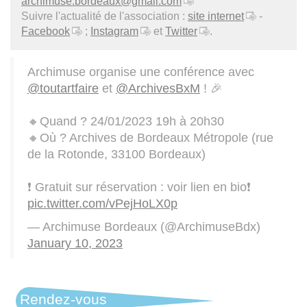
archimuse.bordeaux@gmail.com
Suivre l'actualité de l'association :
site internet
-
Facebook
;
Instagram
et
Twitter
.
Archimuse organise une conférence avec
@toutartfaire
et
@ArchivesBxM
! 🎉
🔸Quand ? 24/01/2023 19h à 20h30
🔸Où ? Archives de Bordeaux Métropole (rue
de la Rotonde, 33100 Bordeaux)
❗ Gratuit sur réservation : voir lien en bio❗
pic.twitter.com/vPejHoLX0p
— Archimuse Bordeaux (@ArchimuseBdx)
January 10, 2023
Rendez-vous