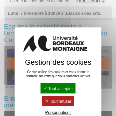
Pour les personnes extérieures :
je m'inscris ici
Lundi 7 novembre à 18h30 à la Maison des arts.
Écoutez le collectif invité à
l'émissions Café Campus de Radio
Campus
Gestion des cookies
Ce site utilise des cookies et vous donne le
contrôle sur ceux que vous souhaitez activer
Tout accepter
Radio Campus Bordeaux
·
[Café Campus] Intervew - Le collectif Kyôdaï : Verset I - [Ta famille tu aimeras]
Entretien avec Sarah Caillaud,
Tout refuser
membre du collectif Kyôdaï
Personnaliser
YouTube est désactivé.
Accepter