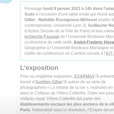
Finissage
lundi 9 janvier 2023 à 14h
dans l'amp
Suds
à l'occasion d'une table ronde qui réunit a
Gillier
:
Mathilde Rossigneux-Méheust
(maître d
contemporaine, Université Lyon 2),
Guillaume N
d’Action Sociale de la Ville de Paris) et trois inte
recherche Passage
de l'Université Bordeaux Mon
co-directrice de cette unité,
André-Frederic Hoy
Géographie à l'Université Bordeaux Montaigne e
maître de conférences en Carrière sociale à l'
IUT
L’exposition
Pour sa vingtième exposition,
EXARMAS
présent
travail d’
Aurélien Gillier
autour de sa série de
photographies « La retraite de la rue », réalisées e
dans le Château de Villers-Cotterêts. Outre son pas
château royal, Villers-Cotterêts fait partie des
établissements sociaux les plus anciens de la vil
Paris.
Nationalisé sous la révolution, l’Empire devai