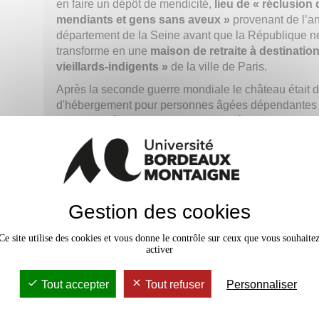
en faire un dépôt de mendicité,
lieu de « réclusion
mendiants et gens sans aveux »
provenant de l’a
département de la Seine avant que la République ne
transforme en une
maison de retraite à destinatio
vieillards-indigents »
de la ville de Paris.
Après la seconde guerre mondiale le château était 
d'hébergement pour personnes âgées dépendantes
2014, le château est en ruine et le désengagement 
supposer aucune réhabilitation. Finalement abandonné
le centre de la francophonie voulu par Emmanuel Ma
clôturer deux siècles d’évolution des prises en charg
en institution.
68 SDF étaient encore hébergés lors du déména
Gestion des cookies
c’est dans ce contexte de transition qu’Aurélien réal
Cette exposition propose
une rencontre et un dialo
Ce site utilise des cookies et vous donne le contrôle sur ceux que vous souhaite
activer
grand nombre des enjeux des changements glob
spatialités.
Tout accepter
Tout refuser
Personnaliser
La table ronde