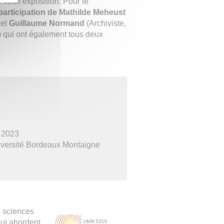
 cette exposition. Pour le
a participation de Mathilde Meheust
 et
Guillaume Normand
(Archiviste,
) qui ont également tous deux
 2023
versité Bordeaux Montaigne
n sciences
qui abordent