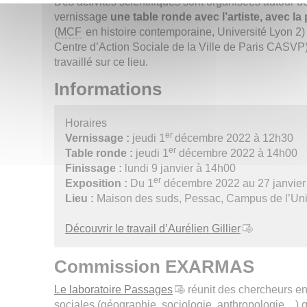
Des activités scientifiques sont organisées autour de
vernissage
une table ronde avec l’artiste, avec l
(
MCF
en histoire contemporaine, Université Lyon 2)
Centre d’Action Sociale de la Ville de Paris CASVP
travaillé sur ce lieu.
Informations
Horaires
er
Vernissage :
jeudi 1
décembre 2022 à 12h30
er
Table ronde :
jeudi 1
décembre 2022 à 14h00
Finissage :
lundi 9 janvier à 14h00
er
Exposition :
Du 1
décembre 2022 au 27 janvier
Lieu :
Maison des suds, Pessac, Campus de l’Uni
Découvrir le travail d’Aurélien Gillier
Commission EXARMAS
Le laboratoire Passages
réunit des chercheurs e
sociales (géographie, sociologie, anthropologie…) 