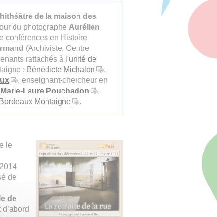
hithéâtre de la maison des
utour du photographe
Aurélien
e conférences en Histoire
ormand
(Archiviste, Centre
rvenants rattachés à
l'unité de
taigne :
Bénédicte Michalon
,
aux
, enseignant-chercheur en
t
Marie-Laure Pouchadon
,
 Bordeaux Montaigne
.
e le
n 2014
sé de
le de
t d’abord