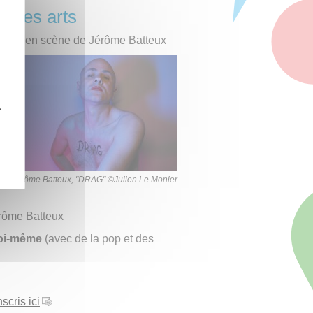
n des arts
 mise en scène de Jérôme Batteux
z
Jérôme Batteux, "DRAG" ©Julien Le Monier
rôme Batteux
soi-même
(avec de la pop et des
nscris ici