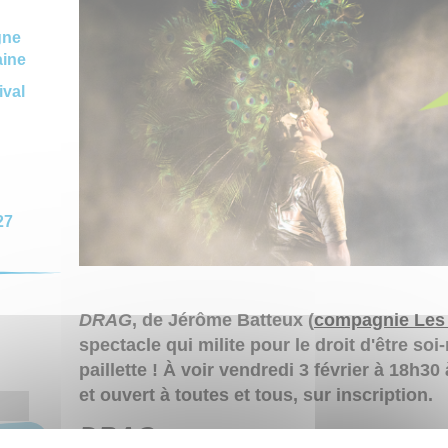
gne
aine
ival
27
DRAG
, de Jérôme Batteux (
compagnie Les 
spectacle qui milite pour le droit d'être so
paillette ! À voir vendredi 3 février à 18h30
et ouvert à toutes et tous, sur inscription.
DRAG
OK