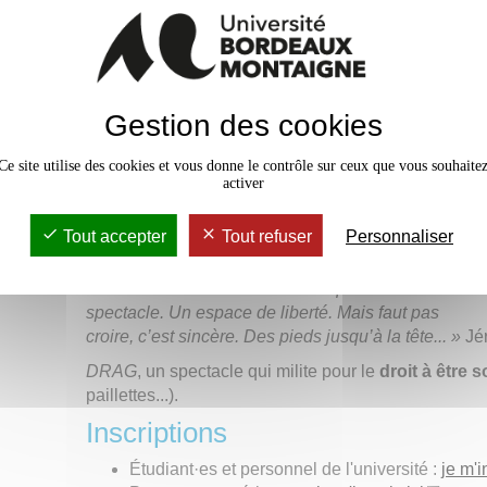
Vendredi 3 février, 18h30, Maiso
Spectacle de la compagnie Les Petites Secousses,
« Parce qu’il arrive un moment où ça suffit de
Gestion des cookies
vouloir toujours plaire à tout le monde, de faire de
son mieux pour rentrer dans des cases, de trouver
Ce site utilise des cookies et vous donne le contrôle sur ceux que vous souhaite
le compromis acceptable entre soi et les autres.
Je
activer
me suis rappelé mes rêves de gosse : devenir
une star mondiale, devenir Madonna
. J’ai appelé
Tout accepter
Tout refuser
Personnaliser
une amie maquilleuse. Je lui ai demandé de me
transformer. Elle a peint ma bouche. Je me suis
senti libre. C’est exactement ce qu’est ce
spectacle. Un espace de liberté. Mais faut pas
croire, c’est sincère. Des pieds jusqu’à la tête... »
Jé
DRAG
, un spectacle qui milite pour le
droit à être 
paillettes...).
Inscriptions
Étudiant·es et personnel de l'université :
je m'i