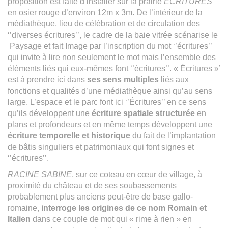
proposition est faite d’installer sur la prairie
ÉCRITURES
en osier rouge d’environ 12m x 3m. De l’intérieur de la
médiathèque, lieu de célébration et de circulation des
‘’diverses écritures’’, le cadre de la baie vitrée scénarise le
Paysage et fait Image par l’inscription du mot ‘’écritures’’
qui invite à lire non seulement le mot mais l’ensemble des
éléments liés qui eux-mêmes font ‘’écritures’’. « Écritures »’
est à prendre ici dans
ses sens multiples
liés aux
fonctions et qualités d’une médiathèque ainsi qu’au sens
large. L’espace et le parc font ici ‘’Écritures’’ en ce sens
qu’ils développent une
écriture spatiale structurée
en
plans et profondeurs et en même temps développent une
écriture temporelle et historique
du fait de l’implantation
de bâtis singuliers et patrimoniaux qui font signes et
‘’écritures’’.
RACINE SABINE
, sur ce coteau en cœur de village, à
proximité du château et de ses soubassements
probablement plus anciens peut-être de base gallo-
romaine,
interroge les origines de ce nom Romain et
Italien
dans ce couple de mot qui « rime à rien » en